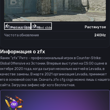
Настройки экрана
Разрешение
1024×768
Соотношение сторон
4:3
Формат изображения
Растянутое
Previous slide
Next slide
Частота обновления
240Hz
Информация о
zfx
Яанек "zfx" Ритс - профессиональный игрок в Counter-Strike:
Global Offensive из Эстонии. Впервые выступил на CS:GO сцене в
октябре 2020 года, когда сыграл несколько матчей в Levadia, в
качестве замены. В марте 2021 организация Levadia, принимает
его в основной состав. Скачать zfx cfg csgo можно лишь с нашего
сайта. Загрузка зификс кфг ксго бесплатная.