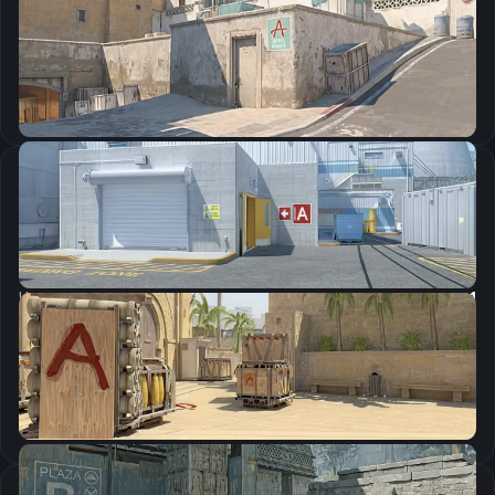
CSGO-jB6ko-vYYrb-urMBu-UdLkU-YJeFO
Скопировать
Настройки мыши
DPI:
800
Чувствительность мыши в игре:
2.4
Чувствительность мыши в зуме:
1
Чувствительность мыши в Windows:
6/11
Ускорение мыши:
0
m_rawinput:
1