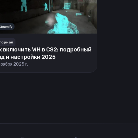
ториал
к включить WH в CS2: подробный
йд и настройки 2025
ноября 2025 г.