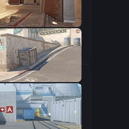
Скопировать
крана
1440×1080
4:3
Растянутое
240Hz