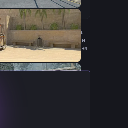
ции. Родился 2 августа 2003 года.
port, Backbenimboy, Prima eSport и
ой состав Ninjas in Pyjamas. 1 июня
екабря 2023 присоединился к