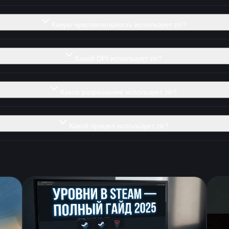
Какую чувствительность использует ztr?
Какой DPI использует ztr?
Какое разрешение использует ztr?
Какой прицел использует ztr?