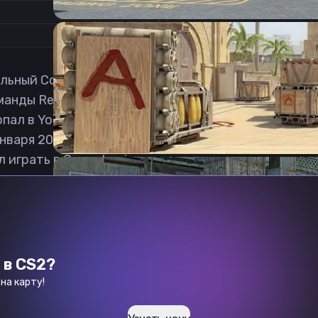
1
ный Counter-Strike: Global Offensive игрок из Шве
манды Represent Gaming. Затем побывал в Valorix Es
пал в Young Ninjas. В январе 2021 он попал в основн
3 января 2023 стал играть за команду GODSENT. 8 д
л играть в GamerLegion.
 в CS2?
на карту!
Previous slide
Next slide