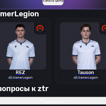
Узнать цену
merLegion
REZ
Tauson
GamerLegion
GamerLegion
вопросы к
ztr
Как зовут ztr?