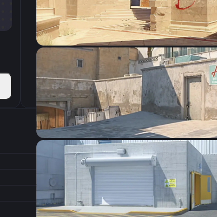
CSGO-PRiaL-uqTK3-dr3Sf-SNycB-KrhrM
Настройки э
400
Разрешение
1.3
Соотношение сторон
1.1
Формат изображения
7/11
Частота обновления
0