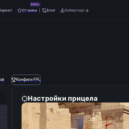
500+
Маркет
Отзывы
Блог
Киберспорт
ов
Конфиги FPL
Настройки прицела