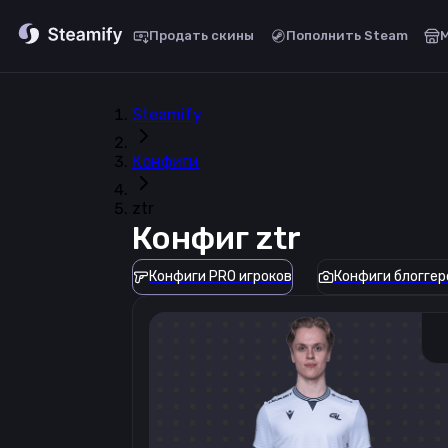
Продать скины
Пополнить Steam
Steamify
Конфиги
ztr
Конфиг
ztr
Конфиги PRO игроков
Конфиги блоггер