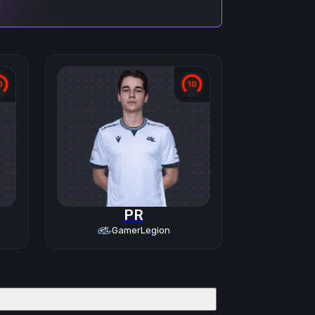
PR
GamerLegion