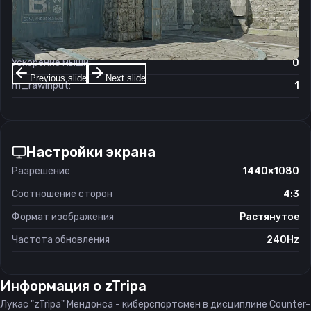
Чувствительность мыши в зуме:
1.05
Чувствительность мыши в Windows:
6/11
Ускорение мыши:
0
Previous slide
Next slide
m_rawinput:
1
Настройки экрана
Разрешение
1440×1080
Соотношение сторон
4:3
Формат изображения
Растянутое
Частота обновления
240Hz
Информация о
zTripa
Лукас "zTripa" Мендонса - киберспортсмен в дисциплине Counter-