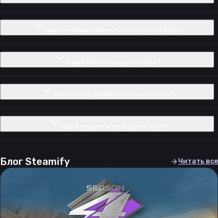
Какую чувствительность использует zTripa?
Какой DPI использует zTripa?
Какое разрешение использует zTripa?
Какой прицел использует zTripa?
Блог Steamify
Читать все