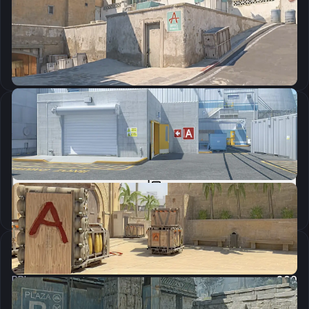
CSGO-SGGZu-f6UFO-m2d2o-hABHV-jW2UO
Скопировать
Параметры запуска
-novid -high -no-browser -nojoy -freq 240 +snd_use_hrtf 0 cl_forcepreload 1 -tickrate 128 -allow_third_party_software -language english
Скопировать
Настройки мыши
DPI:
800
Чувствительность мыши в игре:
1.2