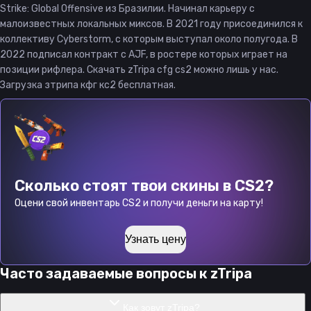
Strike: Global Offensive из Бразилии. Начинал карьеру с
малоизвестных локальных миксов. В 2021 году присоединился к
коллективу Cyberstorm, с которым выступал около полугода. В
2022 подписал контракт с AJF, в ростере которых играет на
позиции рифлера. Скачать zTripa cfg cs2 можно лишь у нас.
Загрузка зтрипа кфг кс2 бесплатная.
Сколько стоят твои скины в CS2?
Оцени свой инвентарь CS2 и получи деньги на карту!
Узнать цену
Часто задаваемые вопросы к
zTripa
Как зовут zTripa?