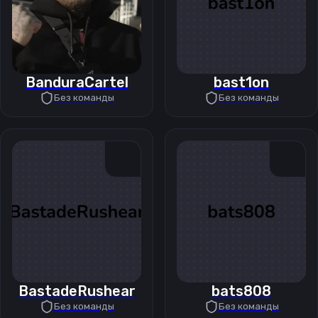
BanduraCartel
bast1on
Без команды
Без команды
BastadeRushear
bats808
Без команды
Без команды