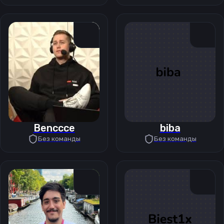
Benccce
biba
Без команды
Без команды