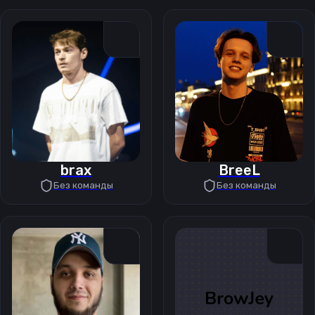
brax
BreeL
Без команды
Без команды