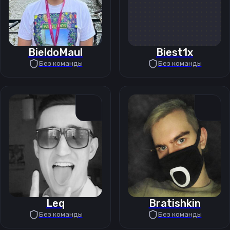
BieldoMaul
Biest1x
Без команды
Без команды
Leq
Bratishkin
Без команды
Без команды