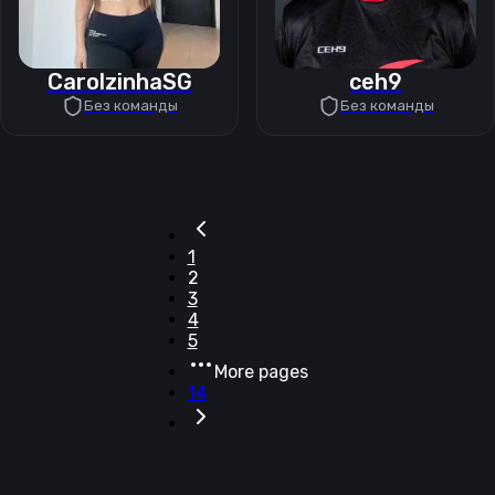
CarolzinhaSG
ceh9
Без команды
Без команды
1
2
3
4
5
More pages
14