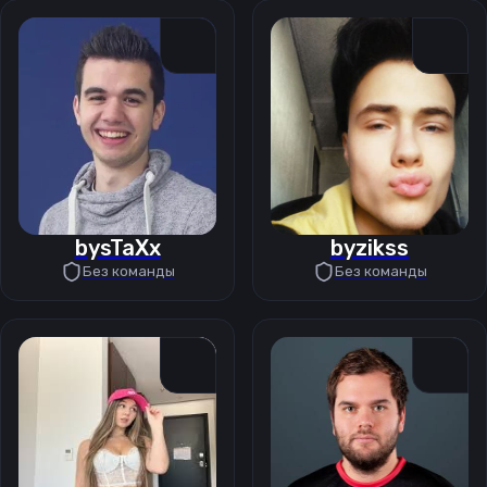
bysTaXx
byzikss
Без команды
Без команды