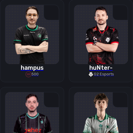
hampus
huNter-
500
G2 Esports