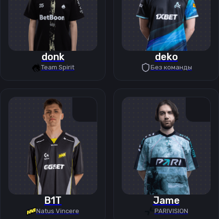
donk
deko
Team Spirit
Без команды
B1T
Jame
Natus Vincere
PARIVISION