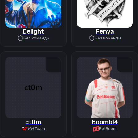
Delight
Fenya
Без команды
Без команды
ct0m
Boombl4
WW Team
BetBoom