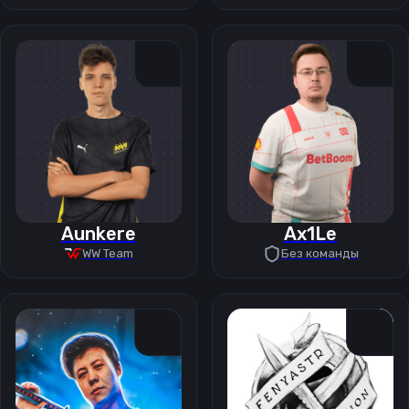
Aunkere
Ax1Le
WW Team
Без команды