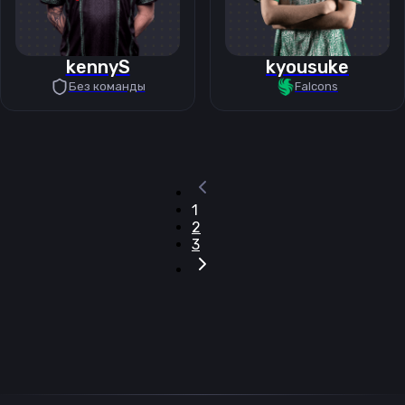
kennyS
kyousuke
Без команды
Falcons
1
2
3