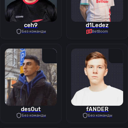
ceh9
d1Ledez
Без команды
BetBoom
des0ut
fANDER
Без команды
Без команды