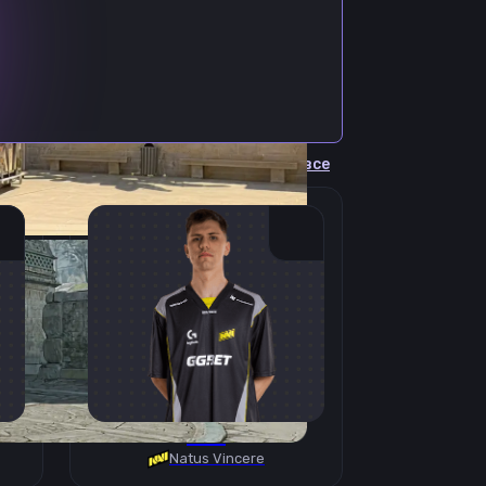
Cмотреть все
B1T
Natus Vincere