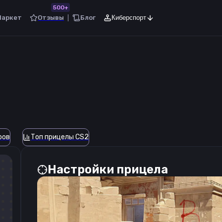
500+
Маркет
Отзывы
Блог
Киберспорт
ров
Топ прицелы CS2
Настройки прицела