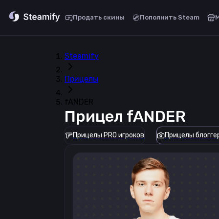
Продать скины
Пополнить Steam
Steamify
Прицелы
fANDER
Прицел
fANDER
Прицелы PRO игроков
Прицелы блогге