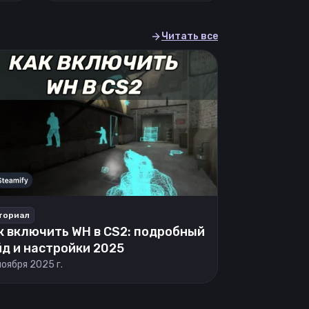
Читать все
ториал
к включить WH в CS2: подробный
йд и настройки 2025
ноября 2025 г.