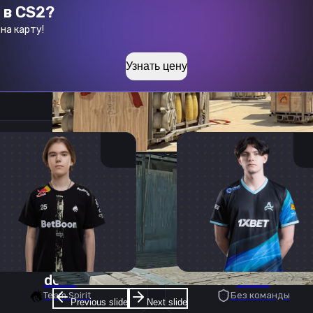
 в CS2?
на карту!
Узнать цену
donk
deko
Team Spirit
Без команды
Previous slide
Next slide