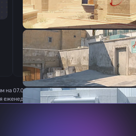
CSGO-5Tb9O-XWyhx-H8Q3X-uK7O5-HsnkP
ым на
07.08.2026
я еженедельно обновлять, чтобы вы могли играть 