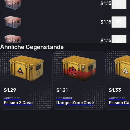
$1.15
$1.15
$1.15
Ähnliche Gegenstände
$1.15
$1.15
$1.29
$1.21
$1.33
Container
Container
Container
Prisma 2 Case
Danger Zone Case
Prisma Ca