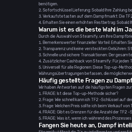
benötigen.
Sofortschlüssel Lieferung: Sobald Ihre Zahlung b
Verkaufstetasten auf dem Dampfmarkt: Die TF2 -Ta
Erhalten Sie einen erhöhten Restbetrag: Sobald 
Warum ist es die beste Wahl im J
Durch die Auswahl von Steamify, um Ihre Dampfbrie
Bemerkenswerter finanzieller Vorteil: Erhalten Sie
Transparenz und keine versteckten Gebühren: S
Schnelle und sichere Transaktionen: Der gesamte
Zusätzlicher Cashback von Steamify: Für jeden T
Universell für alle Regionen: Diese Top-up-Metho
Währungsübertragungen befassen, die möglicherwe
Häufig gestellte Fragen zu Damp
Wir haben Antworten auf die häufigsten Fragen z
FRAGE: Ist diese Top-up-Methode sicher?
Frage: Wie schnell kann ich TF2 -Schlüssel auf
Frage: Welchen Preis sollte ich beim Verkauf vo
FRAGE: Gibt es Grenzen für die Anzahl der TF2 -S
FRAGE: Was ist, wenn ich während des Prozesses
Fangen Sie heute an, Dampf intel