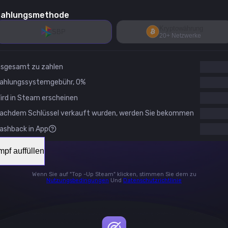
ahlungsmethode
Kryptowährung
SBP
20+ Netzwerke
nsgesamt zu zahlen
ahlungssystemgebühr
,
0
%
ird in Steam erscheinen
achdem Schlüssel verkauft wurden, werden Sie bekommen
ashback in App
pf auffüllen
Wenn Sie auf "Top -Up Steam" klicken, stimmen Sie dem zu
Nutzungsbedingungen
Und
Datenschutzrichtlinie