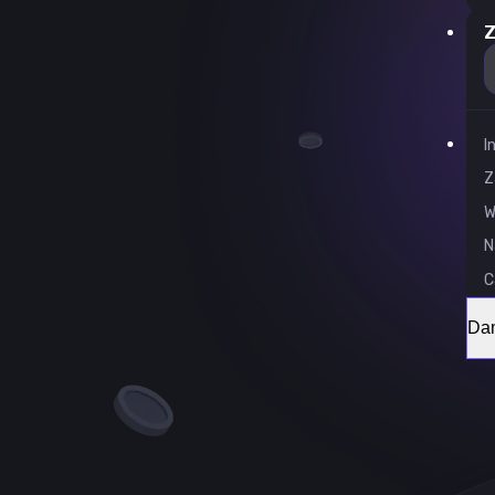
Z
I
Z
W
N
C
Dam