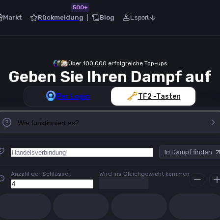
500+
Markt
Rückmeldung
Blog
Esport
Über 100.000 erfolgreiche Top-ups
Per Login
TF2 -Tasten
Wie funktioniert es?
In Dampf finden
Anzahl der Schlüssel
Wird ins Gleichgewicht kommen