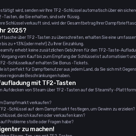
estätigt wird, senden wir Ihre TF2 -Schlüssel automatisch über ein sich
sten, die Sie erhalten, sind sehr flüssig.
Ihre Schlüssel verkauft sind, wird der Gesamtbetrag Ihrer Dampfbrieftas
ahr 2025?
ftasche über TF2 -Tasten zu überschreiten, erhalten Sie eine umfassend
 bis zu +13% (oder mehr!) Zu Ihrer Einzahlung.
teamify erhebt keine zusätzlichen Gebühren für den TF2-Taste-Aufladu
 Vorgang vom Kauf bis zum Empfang der Schlüssel ist automatisiert und 
F2 -Schlüsselkauf erhalten Sie Bonus -Tickets.
de ist perfekt für Dampfbenutzer aus jedem Land, da Sie sich mit Gegens
ise regionale Beschränkungen haben.
faufladung mit TF2-Tasten
um Aufdecken von Steam über TF2 -Tasten auf der Steamify -Plattfor
 dem Dampfmarkt verkaufen?
n TF2 -Schlüssel auf dem Dampfmarkt festlegen, um Gewinn zu erzielen?
chlüssel, die ich kaufen oder verkaufen kann?
 auf Probleme stoße oder Fragen habe?
ligenter zu machen!