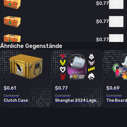
$0.77
$0.77
$0.77
Ähnliche Gegenstände
$0.77
$0.77
$0.61
$0.77
$0.69
Container
Container
Container
Clutch Case
Shanghai 2024 Legends Sticker Capsule