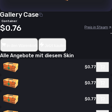
Gallery Case
Container
$0.76
Preis in Steam
-
In den Warenkorb
Jetzt kaufen
Alle Angebote mit diesem Skin
$0.77
$0.77
$0.77