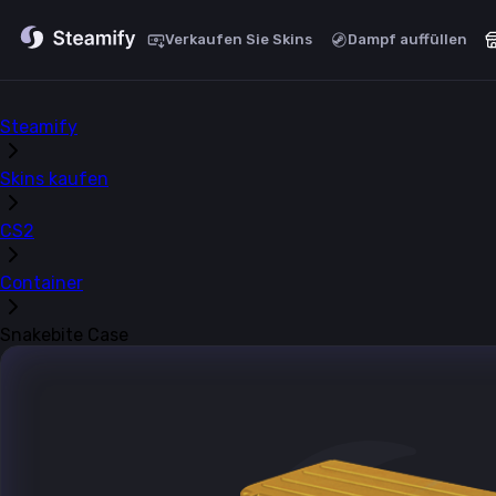
Verkaufen Sie Skins
Dampf auffüllen
Steamify
Skins kaufen
CS2
Container
Snakebite Case