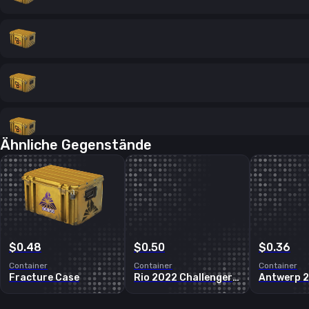
Ähnliche Gegenstände
$0.48
$0.50
$0.36
Container
Container
Container
Fracture Case
Rio 2022 Challengers Autograph Capsule