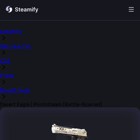
Steamify
Skins kaufen
CS2
Pistol
Desert Eagle
Desert Eagle | Printstream (Battle-Scarred)