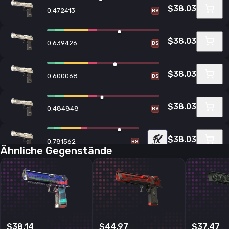
$38.03
0.472413
BS
$38.03
0.639426
BS
$38.03
0.600068
BS
$38.03
0.484848
BS
$38.03
0.781562
BS
Ähnliche Gegenstände
$38.05
0.64802
BS
$38.05
0.775693
BS
$38.14
$44.97
$37.47