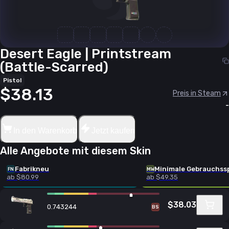
Desert Eagle | Printstream
(Battle-Scarred)
Pistol
$38.13
Preis in Steam
-
In den Warenkorb
Jetzt kaufen
Alle Angebote mit diesem Skin
Fabrikneu
Minimale Gebrauchss
FN
MW
ab $80.99
ab $49.35
$38.03
0.743244
BS