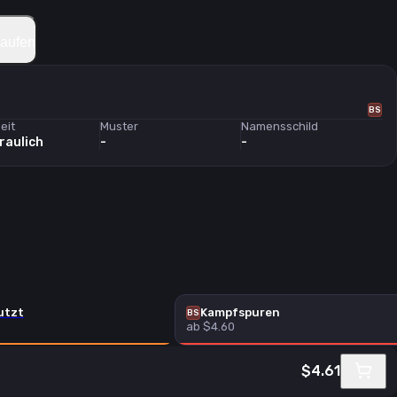
kaufen
BS
eit
Muster
Namensschild
raulich
-
-
utzt
Kampfspuren
BS
ab $4.60
$4.61