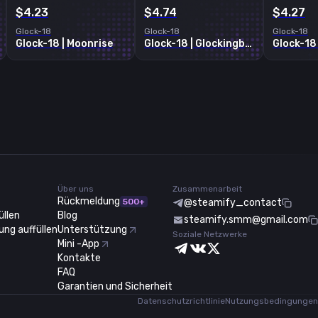
$4.23
$4.74
$4.27
Glock-18
Glock-18
Glock-18
Glock-18 | Moonrise
Glock-18 | Glockingbird
Glock-18
Über uns
Zusammenarbeit
Rückmeldung
500+
@steamify_contact
üllen
Blog
steamify.smm@gmail.com
ng auffüllen
Unterstützung
Soziale Netzwerke
Mini -App
Kontakte
FAQ
Garantien und Sicherheit
Datenschutzrichtlinie
Nutzungsbedingungen