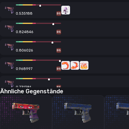
0.535188
BS
0.824846
BS
0.806026
BS
0.968997
BS
0.731381
BS
Ähnliche Gegenstände
0.7401
BS
0.871265
BS