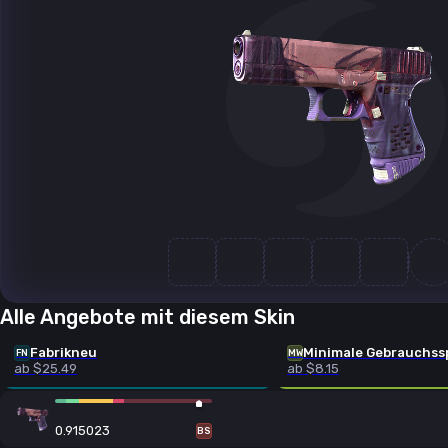
Alle Angebote mit diesem Skin
Fabrikneu
Minimale Gebrauchss
FN
MW
ab $25.49
ab $8.15
0.915023
BS