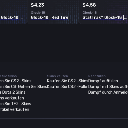
$4.23
$4.58
Glock-18
Glock-18
StatTrak™ Glock-18 | Blue Fissure
Glock-18 | Red Tire
StatTrak™ Glock-18 | Royal Legion
 Sie Skins
Skins kaufen
Nachfüllen
en Sie CS2 -Skins
Kaufen Sie CS2 -Skins
Dampf auffüllen
n Sie CS: Gehen Sie Skins
Kaufen Sie CS2 -Fälle
Dampf mit Skins auff
e Dota 2 Skins
Dampf durch Anmeldu
ins verkaufen
en Sie TF2 -Skins
tikel verkaufen