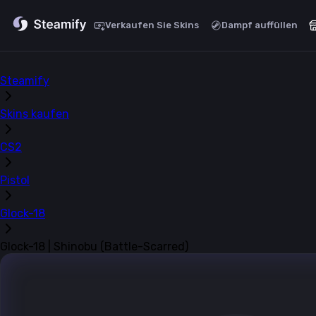
Verkaufen Sie Skins
Dampf auffüllen
Steamify
Skins kaufen
CS2
Pistol
Glock-18
Glock-18 | Shinobu (Battle-Scarred)