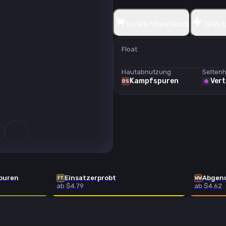
In den Warenkorb
Jetzt 
Float
Hautabnutzung
Seltenh
Kampfspuren
Vert
BS
puren
Einsatzerprobt
Abgen
FT
WW
ab $4.79
ab $4.62