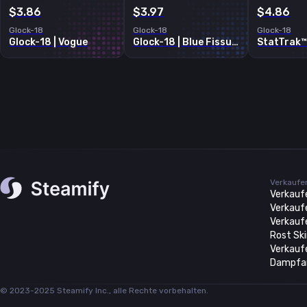
$3.86
$3.97
$4.86
Glock-18
Glock-18
Glock-18
Glock-18 | Vogue
Glock-18 | Blue Fissure
Verkaufen
Verkauf
Verkaufe
Verkauf
Rost Sk
Verkauf
Dampfar
© 2023-2025 Steamify Inc., alle Rechte vorbehalten.