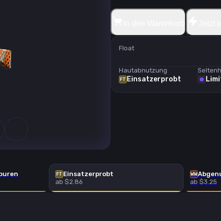
In den Warenkorb
Jetzt 
Float
Hautabnutzung
Seltenh
Einsatzerprobt
Limi
FT
puren
Einsatzerprobt
Abgen
FT
WW
ab $2.86
ab $3.25