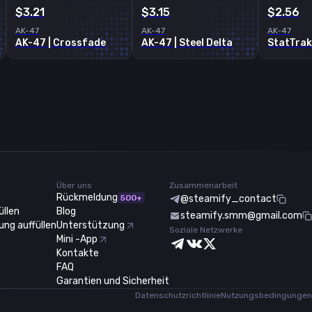
$3.21
$3.15
$2.56
AK-47
AK-47
AK-47
AK-47 | Crossfade
AK-47 | Steel Delta
Über uns
Zusammenarbeit
Rückmeldung
500+
@steamify_contact
üllen
Blog
steamify.smm@gmail.com
ng auffüllen
Unterstützung
Soziale Netzwerke
Mini -App
Kontakte
FAQ
Garantien und Sicherheit
Datenschutzrichtlinie
Nutzungsbedingungen