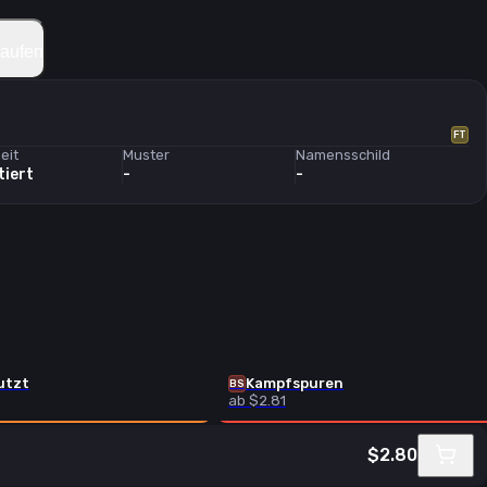
kaufen
FT
eit
Muster
Namensschild
tiert
-
-
utzt
Kampfspuren
BS
ab $2.81
$2.80