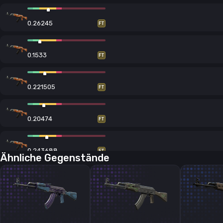
0.26245
FT
0.1533
FT
0.221505
FT
0.20474
FT
0.243688
FT
Ähnliche Gegenstände
0.174347
FT
0.191988
FT