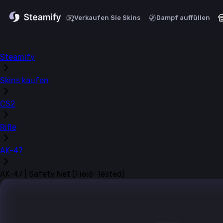
Verkaufen Sie Skins
Dampf auffüllen
Steamify
Skins kaufen
CS2
Rifle
AK-47
AK-47 | Safety Net (Field-Tested)