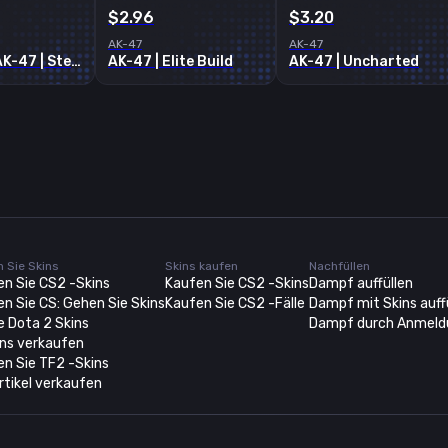
$2.96
$3.20
AK-47
AK-47
Souvenir AK-47 | Steel Delta
AK-47 | Elite Build
AK-47 | Uncharted
 Sie Skins
Skins kaufen
Nachfüllen
en Sie CS2 -Skins
Kaufen Sie CS2 -Skins
Dampf auffüllen
n Sie CS: Gehen Sie Skins
Kaufen Sie CS2 -Fälle
Dampf mit Skins auff
e Dota 2 Skins
Dampf durch Anmeldu
ins verkaufen
en Sie TF2 -Skins
tikel verkaufen