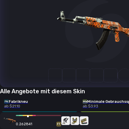
Alle Angebote mit diesem Skin
Fabrikneu
Minimale Gebrauchss
FN
MW
ab $21.10
ab $3.93
0.262841
FT