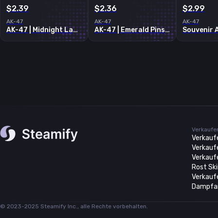
$2.39
$2.36
$2.99
AK-47
AK-47
AK-47
AK-47 | Midnight Laminate
AK-47 | Emerald Pinstripe
Verkaufen
Verkauf
Verkaufe
Verkauf
Rost Sk
Verkauf
Dampfar
© 2023-2025 Steamify Inc., alle Rechte vorbehalten.