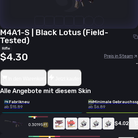
M4A1-S | Black Lotus (Field-
Tested)
Rifle
$4.30
Preis in Steam
-
In den Warenkorb
Jetzt kaufen
Alle Angebote mit diesem Skin
Fabrikneu
Minimale Gebrauchss
FN
MW
ab $15.89
ab $6.89
$4.02
0.30195
FT