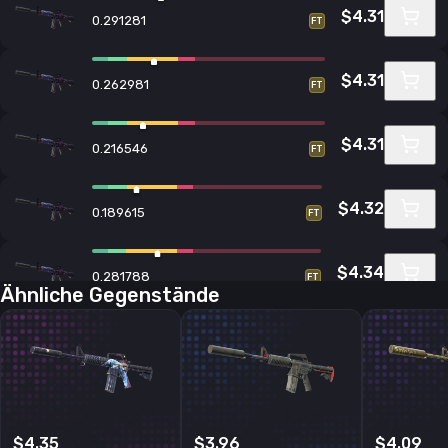
$4.31
0.291281
FT
$4.31
0.262981
FT
$4.31
0.216546
FT
$4.32
0.189615
FT
$4.34
0.281788
FT
Ähnliche Gegenstände
$4.34
0.289065
FT
$4.34
0.220825
FT
$4.35
$3.96
$4.09