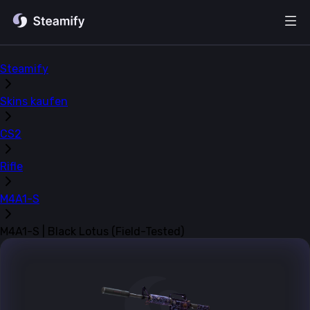
Steamify
Skins kaufen
CS2
Rifle
M4A1-S
M4A1-S | Black Lotus (Field-Tested)