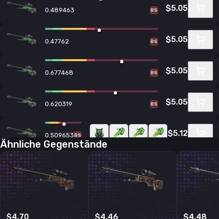
$5.05
0.489463
BS
$5.05
0.47762
BS
$5.05
0.677468
BS
$5.05
0.620319
BS
$5.12
0.509653
BS
Ähnliche Gegenstände
$5.12
0.658473
BS
$5.13
0.657437
BS
$4.70
$4.46
$4.48