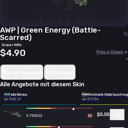
AWP | Green Energy (Battle-
Scarred)
Sniper Rifle
$4.90
Preis in Steam
-
In den Warenkorb
Jetzt kaufen
Alle Angebote mit diesem Skin
Fabrikneu
Minimale Gebrauchss
FN
MW
ab $45.21
ab $17.84
$5.05
0.710822
BS