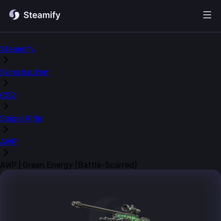
Steamify
Skins kaufen
CS2
Sniper Rifle
AWP
AWP | Green Energy (Battle-Scarred)