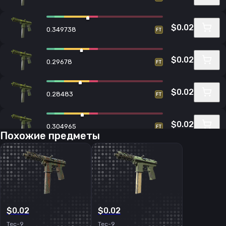
$0.02
0.349738
FT
$0.02
0.29678
FT
$0.02
0.28483
FT
$0.02
0.304965
FT
Похожие предметы
$0.02
0.306098
FT
$0.02
0.232384
FT
$0.02
$0.02
Tec-9
Tec-9