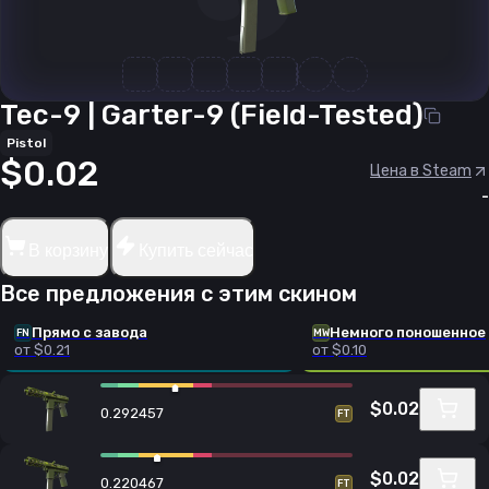
Tec-9 | Garter-9 (Field-Tested)
Pistol
$0.02
Цена в Steam
-
В корзину
Купить сейчас
Все предложения с этим скином
Прямо с завода
Немного поношенное
FN
MW
от $0.21
от $0.10
$0.02
0.292457
FT
$0.02
0.220467
FT