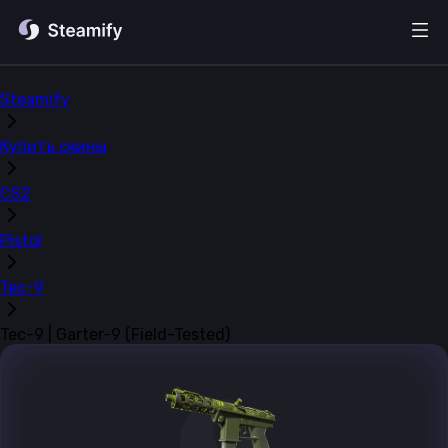
Steamify
Купить скины
CS2
Pistol
Tec-9
Tec-9 | Garter-9 (Field-Tested)