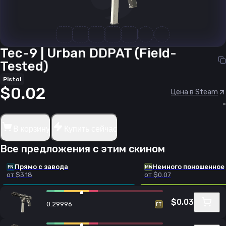
Tec-9 | Urban DDPAT (Field-
Tested)
Pistol
$0.02
Цена в Steam
-
В корзину
Купить сейчас
Все предложения с этим скином
Прямо с завода
Немного поношенное
FN
MW
от $3.18
от $0.07
$0.03
0.29996
FT