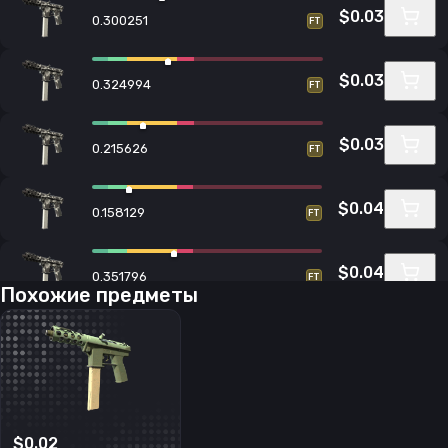
$0.03
0.300251
FT
$0.03
0.324994
FT
$0.03
0.215626
FT
$0.04
0.158129
FT
$0.04
0.351796
FT
Похожие предметы
$0.04
0.300559
FT
$0.04
0.355634
FT
$0.02