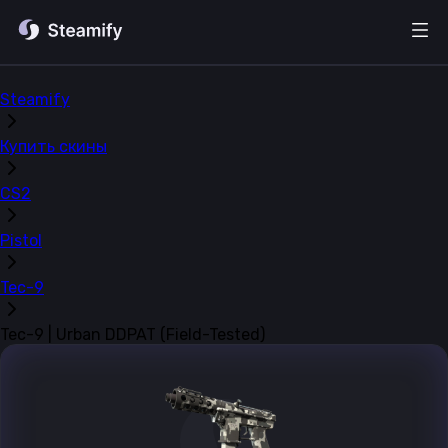
Steamify
Купить скины
CS2
Pistol
Tec-9
Tec-9 | Urban DDPAT (Field-Tested)