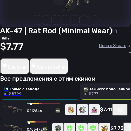
AK-47 | Rat Rod (Minimal Wear)
Rifle
$7.77
Цена в Steam
-
В корзину
Купить сейчас
Все предложения с этим скином
Прямо с завода
Немного поношенное
FN
MW
от $87.99
от $7.77
$7.41
0.112646
MW
$7.73
0.105472
MW