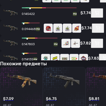
$7.74
0.145422
MW
$7.74
0.094468
MW
$7.82
0.147803
MW
$7.83
0.114135
MW
Похожие предметы
$7.83
0.10723
MW
$7.83
0.103198
MW
$7.09
$6.75
$8.81
AK-47
AK-47
AK-47