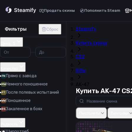
Продать скины
Пополнить Steam
Фильтры
Steamify
Сброс
Купить скины
Цена, $
CS2
Качество
Rifle
Прямо с завода
FN
Немного поношенное
AK-47
MW
Купить AK-47 CS
После полевых испытаний
FT
Поношенное
WW
Закаленное в боях
Glock-18
USP-S
P2000
P2
BS
Пистолеты
Винтовки
Редкость
Ширпотреб