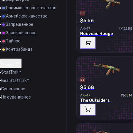
Промышленное качество
BS
Армейское качество
$5.56
Запрещенное
AK-47
12285
Засекреченное
Nouveau Rouge
Тайное
Контрабанда
Другое
StatTrak™
Без StatTrak™
BS
$5.68
Сувенирное
AK-47
6514
Не сувенирное
The Outsiders