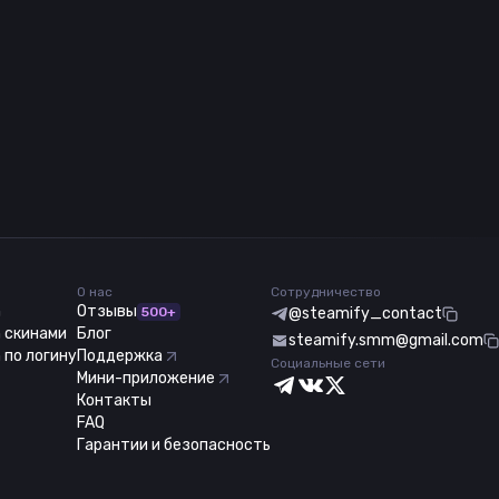
О нас
Сотрудничество
m
Отзывы
500+
@steamify_contact
 скинами
Блог
steamify.smm@gmail.com
 по логину
Поддержка
Социальные сети
Мини-приложение
Контакты
FAQ
Гарантии и безопасность