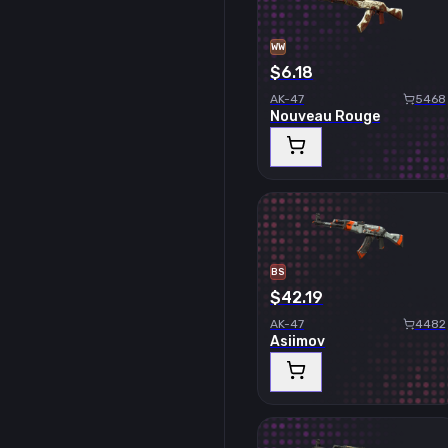
WW
$6.18
AK-47
5468
Nouveau Rouge
BS
$42.19
AK-47
4482
Asiimov