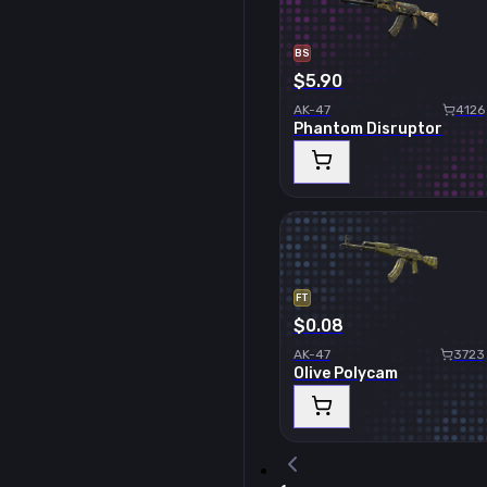
BS
$5.90
AK-47
4126
Phantom Disruptor
FT
$0.08
AK-47
3723
Olive Polycam