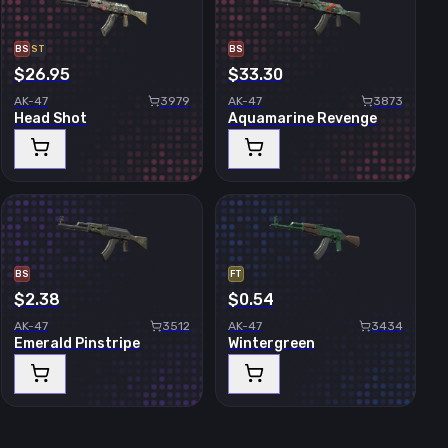
BS
ST
BS
$26.95
$33.30
AK-47
3979
AK-47
3873
Head Shot
Aquamarine Revenge
BS
FT
$2.38
$0.54
AK-47
3512
AK-47
3434
Emerald Pinstripe
Wintergreen