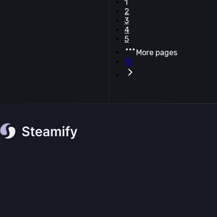
1
2
3
4
5
More pages
15