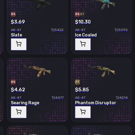
BS
BS
ST
$3.69
$10.30
AK-47
5422
AK-47
5095
Slate
Ice Coaled
BS
FT
$4.62
$5.85
AK-47
4477
AK-47
4214
Searing Rage
Phantom Disruptor