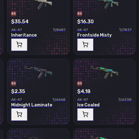
BS
BS
$35.54
$16.30
AK-47
8687
AK-47
7837
Inheritance
Frontside Misty
BS
BS
$2.35
$4.18
AK-47
6468
AK-47
6338
Midnight Laminate
Ice Coaled