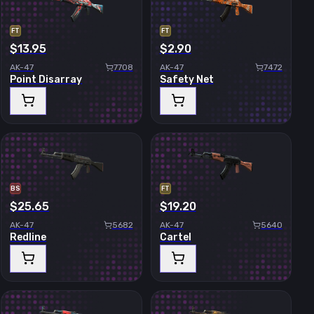
FT
FT
$13.95
$2.90
AK-47
7708
AK-47
7472
Point Disarray
Safety Net
BS
FT
$25.65
$19.20
AK-47
5682
AK-47
5640
Redline
Cartel