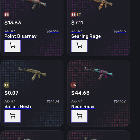
BS
BS
ST
$13.83
$7.11
AK-47
4665
AK-47
4613
Point Disarray
Searing Rage
FT
BS
$0.07
$44.68
AK-47
4184
AK-47
4169
Safari Mesh
Neon Rider