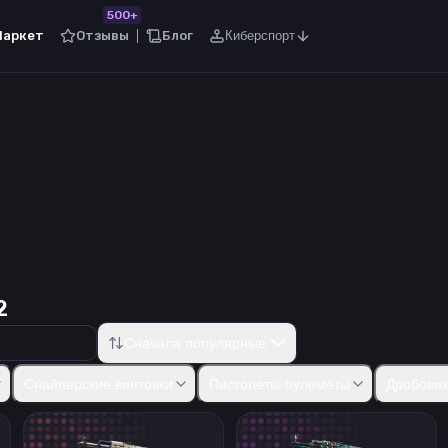
500+
Маркет
Отзывы
Блог
Киберспорт
2
Сначала популярные
50
Five-SeveN
Tec-9
CZ75-Auto
Dual Berettas
Desert Eagle
R8
Снайперские винтовки
Пистолеты-пулемёты
Дробови