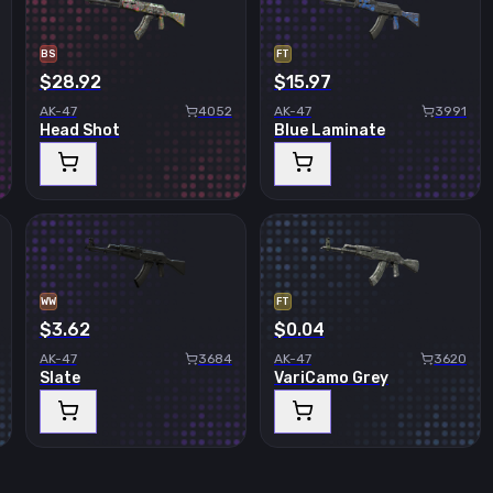
BS
FT
$28.92
$15.97
AK-47
4052
AK-47
3991
Head Shot
Blue Laminate
WW
FT
$3.62
$0.04
AK-47
3684
AK-47
3620
Slate
VariCamo Grey