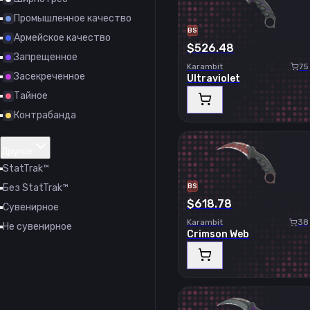
Промышленное качество
BS
Армейское качество
$526.48
Запрещенное
Karambit
75
Засекреченное
Ultraviolet
Тайное
Контрабанда
Другое
StatTrak™
Без StatTrak™
BS
$618.78
Сувенирное
Karambit
38
Не сувенирное
Crimson Web