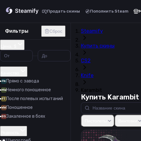
Продать скины
Пополнить Steam
Фильтры
Steamify
Сброс
Купить скины
Цена, $
CS2
Качество
Knife
Прямо с завода
FN
Немного поношенное
Karambit
MW
Купить Karambit
После полевых испытаний
FT
Поношенное
WW
Закаленное в боях
Glock-18
USP-S
P2000
P2
BS
Пистолеты
Винтовки
Редкость
Ширпотреб