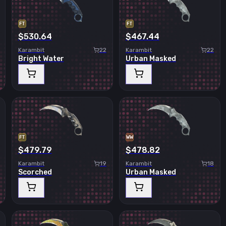
FT
FT
$530.64
$467.44
Karambit
22
Karambit
22
Bright Water
Urban Masked
FT
WW
$479.79
$478.82
Karambit
19
Karambit
18
Scorched
Urban Masked