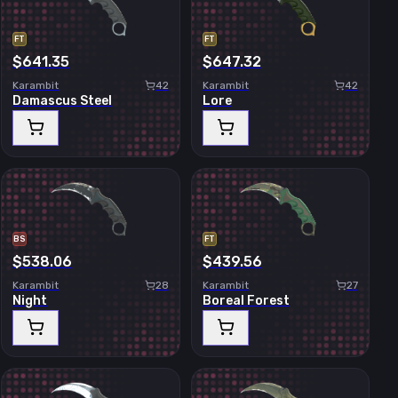
FT
FT
$641.35
$647.32
Karambit
42
Karambit
42
Damascus Steel
Lore
BS
FT
$538.06
$439.56
Karambit
28
Karambit
27
Night
Boreal Forest