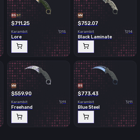
BS
ST
WW
$711.25
$752.07
Karambit
15
Karambit
14
Lore
Black Laminate
WW
BS
$559.90
$773.43
Karambit
11
Karambit
11
Freehand
Blue Steel