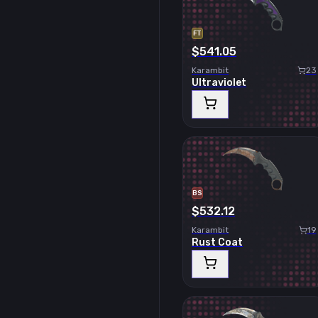
FT
$541.05
Karambit
23
Ultraviolet
BS
$532.12
Karambit
19
Rust Coat