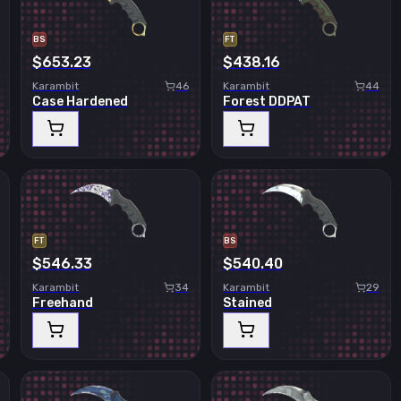
BS
FT
$653.23
$438.16
Karambit
46
Karambit
44
Case Hardened
Forest DDPAT
FT
BS
$546.33
$540.40
Karambit
34
Karambit
29
Freehand
Stained