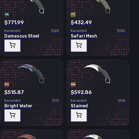
FN
FT
$771.99
$432.49
Karambit
22
Karambit
20
Damascus Steel
Safari Mesh
BS
WW
$515.87
$592.86
Karambit
17
Karambit
16
Bright Water
Stained