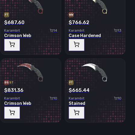
FT
WW
$687.60
$766.62
Karambit
14
Karambit
13
Crimson Web
Case Hardened
BS
ST
FT
$831.36
$665.44
Karambit
10
Karambit
10
Crimson Web
Stained