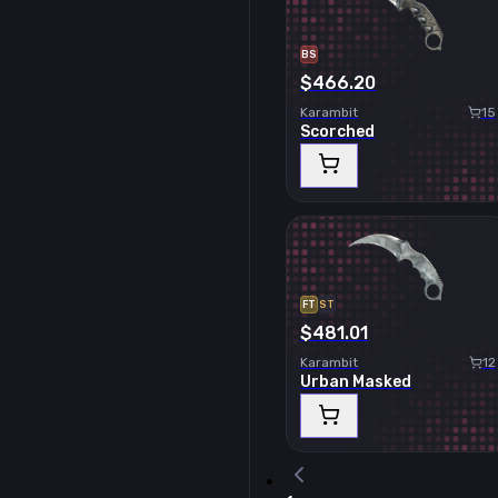
BS
$466.20
Karambit
15
Scorched
FT
ST
$481.01
Karambit
12
Urban Masked