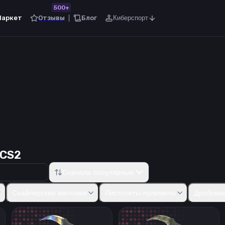
500+
Маркет
Отзывы
Блог
Киберспорт
 CS2
Сначала популярные
50
Five-SeveN
Tec-9
CZ75-Auto
Dual Berettas
Desert Eagle
R8
Снайперские винтовки
Пистолеты-пулемёты
Дробови