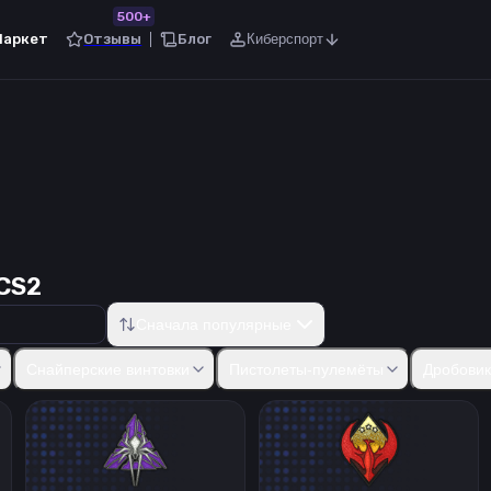
500+
Маркет
Отзывы
Блог
Киберспорт
CS2
Сначала популярные
50
Five-SeveN
Tec-9
CZ75-Auto
Dual Berettas
Desert Eagle
R8
Снайперские винтовки
Пистолеты-пулемёты
Дробови