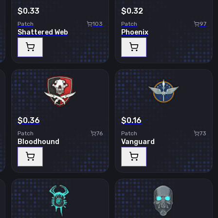
$0.33
$0.32
Patch
103
Patch
97
Shattered Web
Phoenix
$0.36
$0.16
Patch
76
Patch
73
Bloodhound
Vanguard