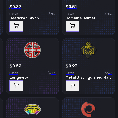
$0.37
$0.51
Patch
57
Patch
52
Headcrab Glyph
Combine Helmet
$0.52
$0.93
Patch
43
Patch
37
Longevity
Metal Distinguished Master Guardian