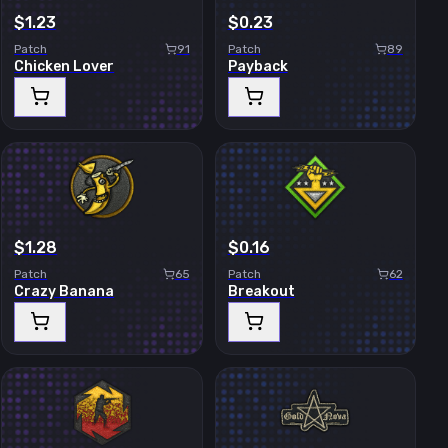
$1.23
$0.23
Patch
91
Patch
89
Chicken Lover
Payback
$1.28
$0.16
Patch
65
Patch
62
Crazy Banana
Breakout