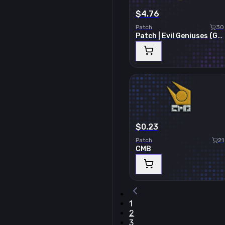
$4.76
Patch
30
Patch | Evil Geniuses (Gold) | Stockholm 2021
$0.23
Patch
21
CMB
1
2
3