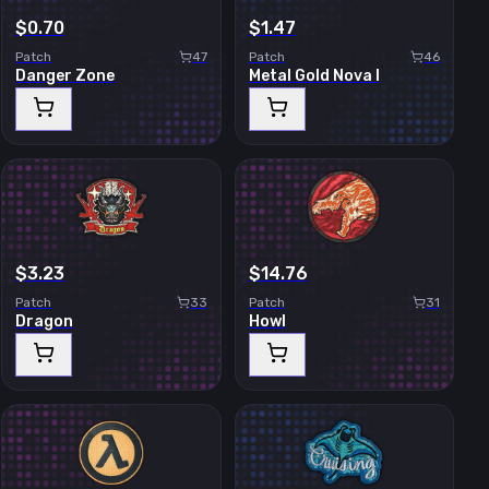
$0.70
$1.47
Patch
47
Patch
46
Danger Zone
Metal Gold Nova I
$3.23
$14.76
Patch
33
Patch
31
Dragon
Howl