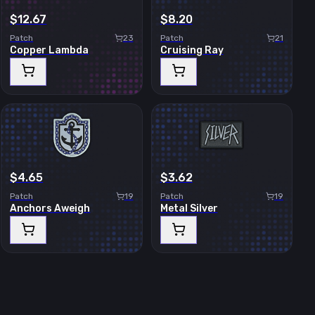
$12.67
$8.20
Patch
23
Patch
21
Copper Lambda
Cruising Ray
$4.65
$3.62
Patch
19
Patch
19
Anchors Aweigh
Metal Silver