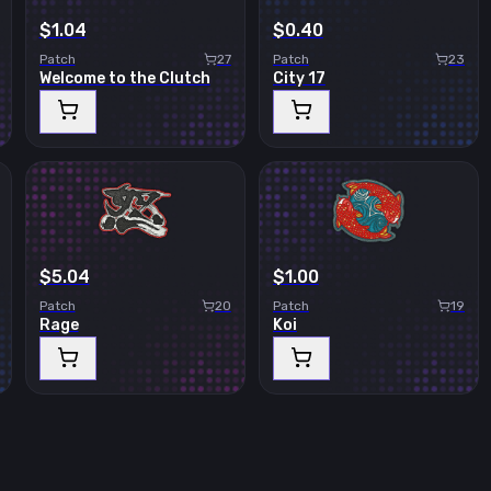
$1.04
$0.40
Patch
27
Patch
23
Welcome to the Clutch
City 17
$5.04
$1.00
Patch
20
Patch
19
Rage
Koi