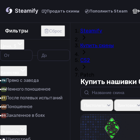
Продать скины
Пополнить Steam
Фильтры
Steamify
Сброс
Купить скины
Цена, $
CS2
Качество
Patch
Купить нашивки 
Прямо с завода
FN
Немного поношенное
MW
После полевых испытаний
FT
Glock-18
USP-S
P2000
P2
Пистолеты
Винтовки
Поношенное
WW
Закаленное в боях
BS
Редкость
Ширпотреб