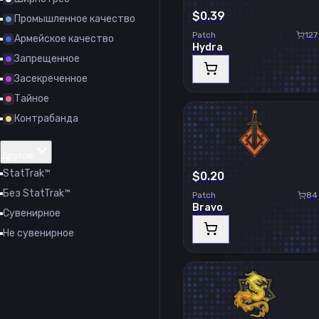
$0.39
Промышленное качество
Patch
127
Армейское качество
Hydra
Запрещенное
Засекреченное
Тайное
Контрабанда
Другое
StatTrak™
$0.20
Без StatTrak™
Patch
84
Bravo
Сувенирное
Не сувенирное