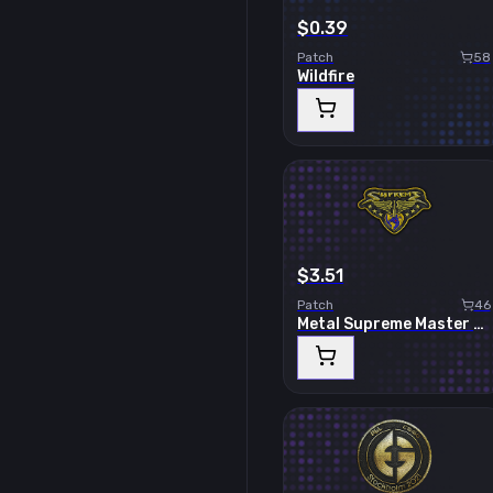
$0.39
Patch
58
Wildfire
$3.51
Patch
46
Metal Supreme Master First Class