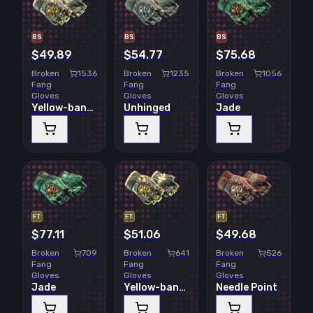
BS
BS
BS
$49.89
$54.77
$75.68
Broken
1536
Broken
1235
Broken
1056
Fang
Fang
Fang
Gloves
Gloves
Gloves
Yellow-banded
Unhinged
Jade
FT
FT
FT
$77.11
$51.06
$49.68
Broken
709
Broken
641
Broken
526
Fang
Fang
Fang
Gloves
Gloves
Gloves
Jade
Yellow-banded
Needle Point