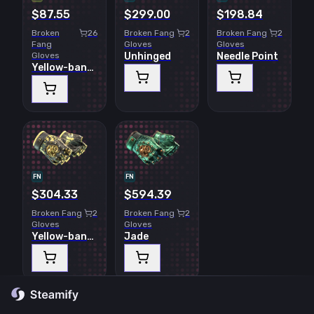
$87.55
$299.00
$198.84
Broken
26
Broken Fang
2
Broken Fang
2
Fang
Gloves
Gloves
Gloves
Unhinged
Needle Point
Yellow-banded
FN
FN
$304.33
$594.39
Broken Fang
2
Broken Fang
2
Gloves
Gloves
Yellow-banded
Jade