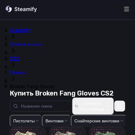
Steamify
Купить скины
CS2
Gloves
Broken Fang Gloves
Купить Broken Fang Gloves CS2
Сначала
популярные
Glock-18
USP-S
P2000
P250
Five-SeveN
Tec-9
CZ75-Auto
Пистолеты
Винтовки
Снайперские винтовки
Пи