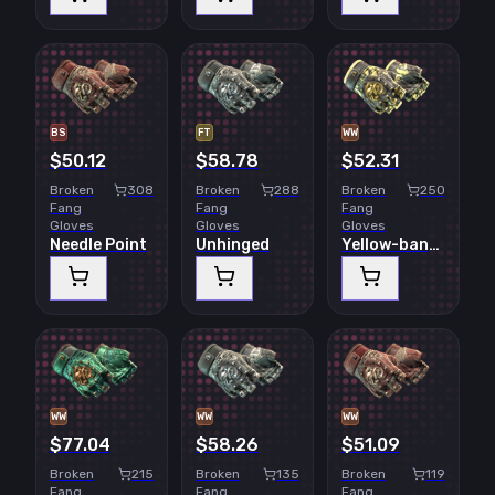
BS
FT
WW
$50.12
$58.78
$52.31
Broken
308
Broken
288
Broken
250
Fang
Fang
Fang
Gloves
Gloves
Gloves
Needle Point
Unhinged
Yellow-banded
WW
WW
WW
$77.04
$58.26
$51.09
Broken
215
Broken
135
Broken
119
Fang
Fang
Fang