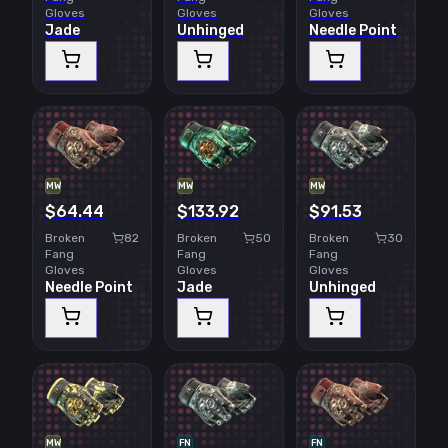
Gloves
Gloves
Gloves
Jade
Unhinged
Needle Point
MW
MW
MW
$64.44
$133.92
$91.53
Broken
82
Broken
50
Broken
30
Fang
Fang
Fang
Gloves
Gloves
Gloves
Needle Point
Jade
Unhinged
MW
FN
FN