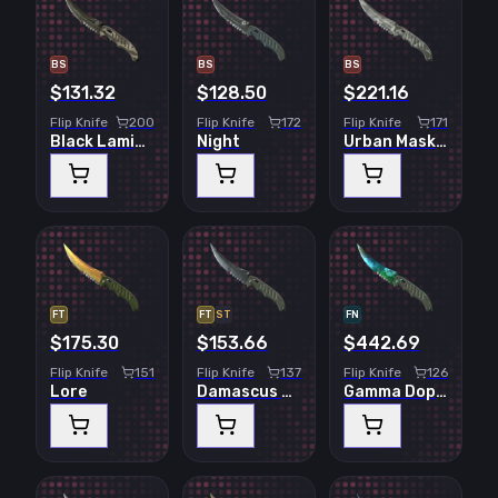
BS
BS
BS
$131.32
$128.50
$221.16
Flip Knife
200
Flip Knife
172
Flip Knife
171
Black Laminate
Night
Urban Masked
FT
FT
ST
FN
$175.30
$153.66
$442.69
Flip Knife
151
Flip Knife
137
Flip Knife
126
Lore
Damascus Steel
Gamma Doppler