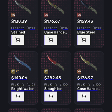
WW
BS
BS
$130.39
$176.67
$159.43
Flip Knife
118
Flip Knife
114
Flip Knife
110
Stained
Case Hardened
Blue Steel
FT
ST
FT
WW
$140.06
$282.45
$176.97
Flip Knife
101
Flip Knife
100
Flip Knife
100
Bright Water
Slaughter
Case Hardened