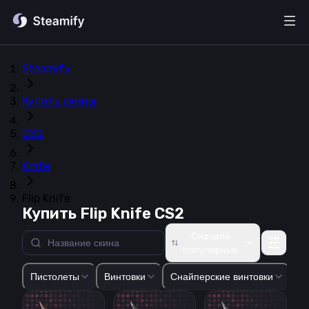
Steamify
Купить скины
CS2
Knife
Flip Knife
Купить Flip Knife CS2
Сначала
популярные
Glock-18
USP-S
P2000
P250
Five-SeveN
Tec-9
CZ75-Auto
Пистолеты
Винтовки
Снайперские винтовки
Пи