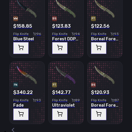
WW
BS
FT
$158.85
$123.83
$122.56
Flip Knife
96
Flip Knife
94
Flip Knife
93
Blue Steel
Forest DDPAT
Boreal Forest
FN
FT
BS
$340.22
$142.77
$120.93
Flip Knife
93
Flip Knife
89
Flip Knife
87
Fade
Ultraviolet
Boreal Forest