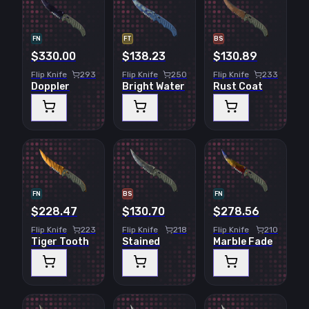
FN
FT
BS
$330.00
$138.23
$130.89
Flip Knife
293
Flip Knife
250
Flip Knife
233
Doppler
Bright Water
Rust Coat
FN
BS
FN
$228.47
$130.70
$278.56
Flip Knife
223
Flip Knife
218
Flip Knife
210
Tiger Tooth
Stained
Marble Fade