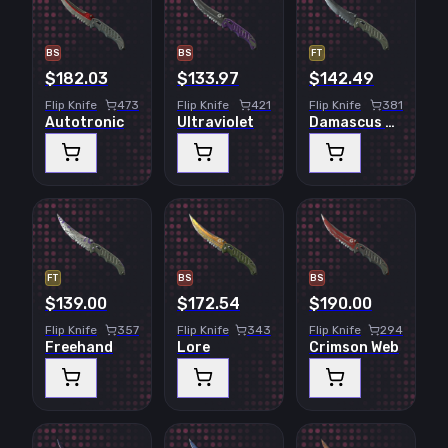
BS
BS
FT
$182.03
$133.97
$142.49
Flip Knife
473
Flip Knife
421
Flip Knife
381
Autotronic
Ultraviolet
Damascus Steel
FT
BS
BS
$139.00
$172.54
$190.00
Flip Knife
357
Flip Knife
343
Flip Knife
294
Freehand
Lore
Crimson Web