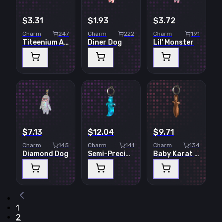
$3.31
$1.93
$3.72
Charm
247
Charm
222
Charm
191
Titeenium AWP
Diner Dog
Lil' Monster
$7.13
$12.04
$9.71
Charm
145
Charm
141
Charm
134
Diamond Dog
Semi-Precious
Baby Karat CT
1
2