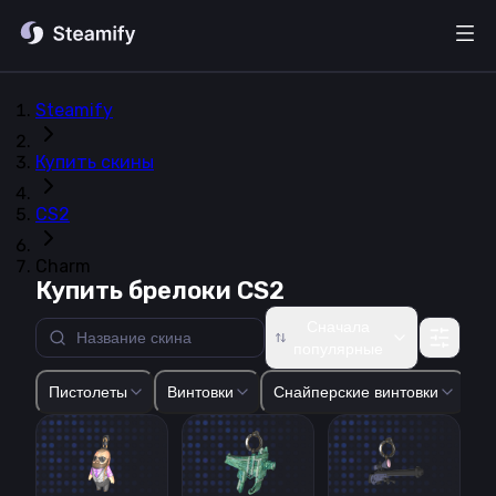
Steamify
Купить скины
CS2
Charm
Купить брелоки CS2
Сначала
популярные
Glock-18
USP-S
P2000
P250
Five-SeveN
Tec-9
CZ75-Auto
Пистолеты
Винтовки
Снайперские винтовки
Пи