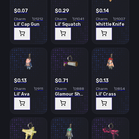
$0.07
$0.29
$0.14
Charm
1212
Charm
1041
Charm
1007
Lil' Cap Gun
Lil' Squatch
Whittle Knife
$0.13
$0.71
$0.13
Charm
911
Charm
888
Charm
854
Lil' Ava
Glamour Shot
Lil' Crass