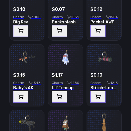
$0.18
$0.07
$0.12
Charm
3808
Charm
1559
Charm
1554
Big Kev
Backsplash
Pocket AWP
$0.15
$1.17
$0.10
Charm
1543
Charm
1480
Charm
1213
Baby's AK
Lil' Teacup
Stitch-Loaded