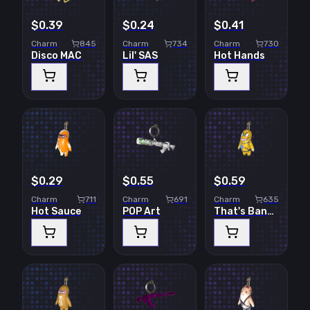
$0.39
$0.24
$0.41
Charm
845
Charm
734
Charm
730
Disco MAC
Lil' SAS
Hot Hands
$0.29
$0.55
$0.59
Charm
711
Charm
691
Charm
635
Hot Sauce
POP Art
That's Bananas