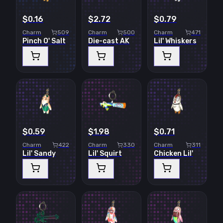
$0.16
$2.72
$0.79
Charm
509
Charm
500
Charm
471
Pinch O' Salt
Die-cast AK
Lil' Whiskers
$0.59
$1.98
$0.71
Charm
422
Charm
330
Charm
311
Lil' Sandy
Lil' Squirt
Chicken Lil'