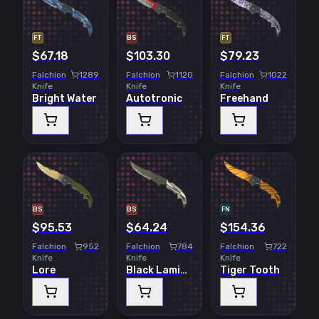
FT
BS
FT
$67.18
$103.30
$79.23
Falchion
1289
Falchion
1120
Falchion
1022
Knife
Knife
Knife
Bright Water
Autotronic
Freehand
BS
BS
FN
$95.53
$64.24
$154.36
Falchion
952
Falchion
784
Falchion
722
Knife
Knife
Knife
Lore
Black Laminate
Tiger Tooth