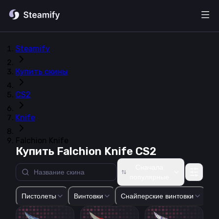
Steamify
Купить скины
CS2
Knife
Falchion Knife
Купить Falchion Knife CS2
Сначала
популярные
Glock-18
USP-S
P2000
P250
Five-SeveN
Tec-9
CZ75-Auto
Пистолеты
Винтовки
Снайперские винтовки
Пи