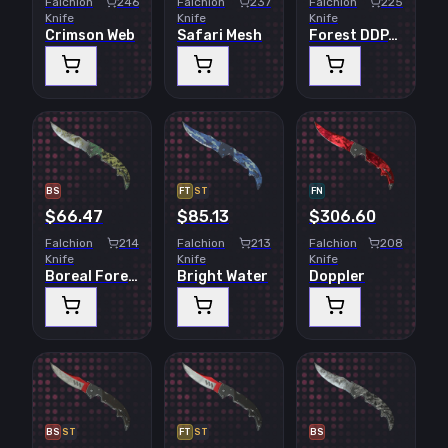
Falchion
246
Falchion
237
Falchion
225
Knife
Knife
Knife
Crimson Web
Safari Mesh
Forest DDPAT
BS
FT
ST
FN
$66.47
$85.13
$306.60
Falchion
214
Falchion
213
Falchion
208
Knife
Knife
Knife
Boreal Forest
Bright Water
Doppler
BS
ST
FT
ST
BS