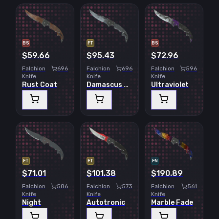
BS
FT
BS
$59.66
$95.43
$72.96
Falchion
696
Falchion
696
Falchion
596
Knife
Knife
Knife
Rust Coat
Damascus Steel
Ultraviolet
FT
FT
FN
$71.01
$101.38
$190.89
Falchion
586
Falchion
573
Falchion
561
Knife
Knife
Knife
Night
Autotronic
Marble Fade