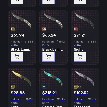
FT
WW
BS
$65.94
$65.24
$71.21
Falchion
533
Falchion
512
Falchion
334
Knife
Knife
Knife
Black Laminate
Black Laminate
Night
FT
FN
FT
ST
$98.86
$218.91
$102.02
Falchion
315
Falchion
313
Falchion
302
Knife
Knife
Knife