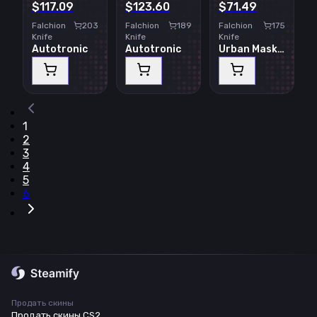
$117.09
$123.60
$71.49
Falchion
203
Falchion
189
Falchion
175
Knife
Knife
Knife
Autotronic
Autotronic
Urban Masked
1
2
3
4
5
6
Продать скины
Продать скины CS2