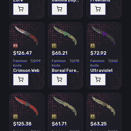
Lore
Gamma Doppler
Freehand
BS
FT
FT
$126.47
$65.21
$72.92
Falchion
299
Falchion
278
Falchion
262
Knife
Knife
Knife
Crimson Web
Boreal Forest
Ultraviolet
FT
FT
FT
$125.38
$61.71
$63.25