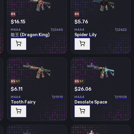
BS
BS
$16.15
$5.76
M4A4
2645
M4A4
2622
龍王 (Dragon King)
Spider Lily
BS
ST
BS
ST
$6.11
$26.06
M4A4
1919
M4A4
1908
Tooth Fairy
Desolate Space