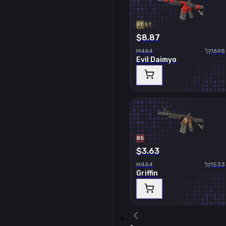
FT
ST
$8.87
M4A4
1698
Evil Daimyo
BS
$3.63
M4A4
1533
Griffin