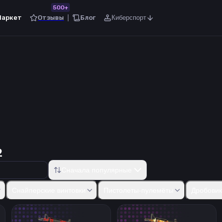
500+
Маркет
Отзывы
Блог
Киберспорт
2
Сначала популярные
50
Five-SeveN
Tec-9
CZ75-Auto
Dual Berettas
Desert Eagle
R8
Снайперские винтовки
Пистолеты-пулемёты
Дробови