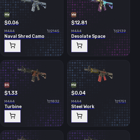
MW
WW
$0.06
$12.81
M4A4
2145
M4A4
2139
Naval Shred Camo
Desolate Space
BS
MW
$1.33
$0.04
M4A4
1832
M4A4
1751
Turbine
Steel Work