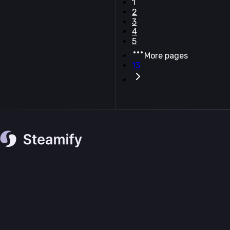
1
2
3
4
5
More pages
13