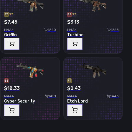
FT
ST
BS
ST
$7.45
$3.13
M4A4
1640
M4A4
1628
Griffin
Turbine
BS
FT
$18.33
$0.43
M4A4
1451
M4A4
1443
Cyber Security
Etch Lord