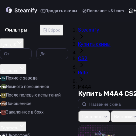
Продать скины
Пополнить Steam
Фильтры
Steamify
Сброс
Купить скины
Цена, $
CS2
Качество
Rifle
Прямо с завода
FN
Немного поношенное
M4A4
MW
Купить M4A4 CS
После полевых испытаний
FT
Поношенное
WW
Закаленное в боях
Glock-18
USP-S
P2000
P2
BS
Пистолеты
Винтовки
Редкость
Ширпотреб