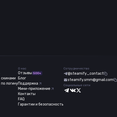
О нас
Сотрудничество
m
Отзывы
500+
@steamify_contact
 скинами
Блог
steamify.smm@gmail.com
 по логину
Поддержка
Социальные сети
Мини-приложение
Контакты
FAQ
Гарантии и безопасность