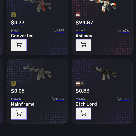
FT
BS
$0.77
$94.87
M4A4
1677
M4A4
1676
Converter
Asiimov
FT
WW
ST
$0.05
$0.83
M4A4
1525
M4A4
1518
Mainframe
Etch Lord