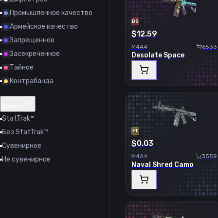
Промышленное качество
BS
Армейское качество
$12.59
Запрещенное
M4A4
6533
Засекреченное
Desolate Space
Тайное
Контрабанда
Другое
StatTrak™
Без StatTrak™
FT
$0.03
Сувенирное
M4A4
3559
Не сувенирное
Naval Shred Camo