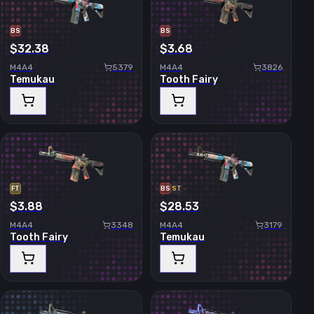
BS
BS
$32.38
$3.68
M4A4
5379
M4A4
3826
Temukau
Tooth Fairy
FT
BS
ST
$3.88
$28.53
M4A4
3348
M4A4
3179
Tooth Fairy
Temukau