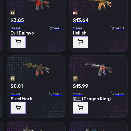
FT
BS
$3.85
$13.64
M4A4
6445
M4A4
5438
Evil Daimyo
Hellish
FT
FT
$0.01
$15.99
M4A4
3485
M4A4
3444
Steel Work
龍王 (Dragon King)