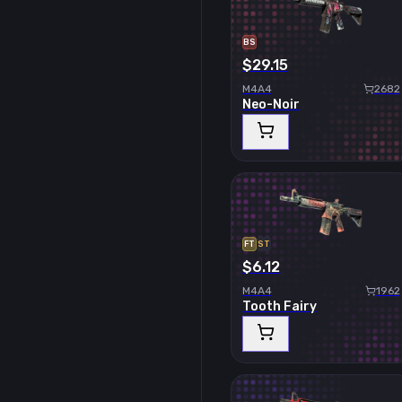
BS
$29.15
M4A4
2682
Neo-Noir
FT
ST
$6.12
M4A4
1962
Tooth Fairy