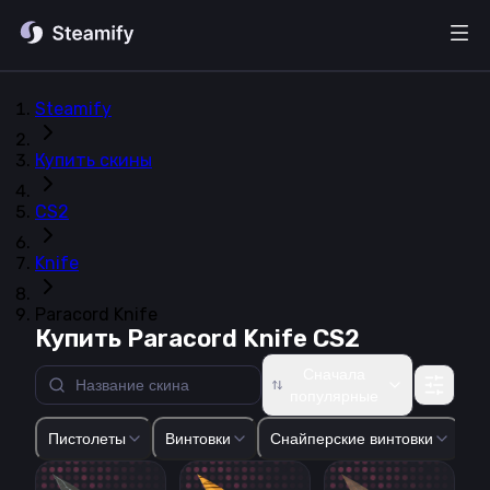
Steamify
Купить скины
CS2
Knife
Paracord Knife
Купить Paracord Knife CS2
Сначала
популярные
Glock-18
USP-S
P2000
P250
Five-SeveN
Tec-9
CZ75-Auto
Пистолеты
Винтовки
Снайперские винтовки
Пи