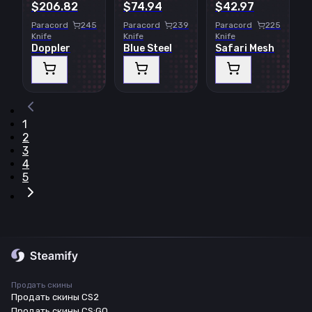
$206.82
$74.94
$42.97
Paracord
245
Paracord
239
Paracord
225
Knife
Knife
Knife
Doppler
Blue Steel
Safari Mesh
1
2
3
4
5
Продать скины
Продать скины CS2
Продать скины CS:GO