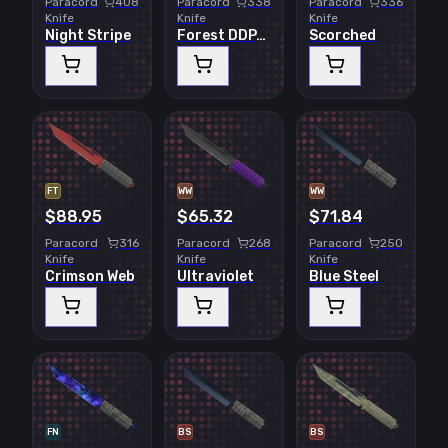
Paracord
408
Paracord
338
Paracord
336
Knife
Knife
Knife
Night Stripe
Forest DDPAT
Scorched
FT
WW
WW
$88.95
$65.32
$71.84
Paracord
316
Paracord
268
Paracord
250
Knife
Knife
Knife
Crimson Web
Ultraviolet
Blue Steel
FN
BS
BS