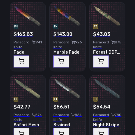
FN
FN
FT
$163.83
$143.00
$43.83
Paracord
941
Paracord
926
Paracord
875
Knife
Knife
Knife
Fade
Marble Fade
Forest DDPAT
FT
FT
FT
$42.77
$56.51
$54.54
Paracord
874
Paracord
864
Paracord
780
Knife
Knife
Knife
Safari Mesh
Stained
Night Stripe