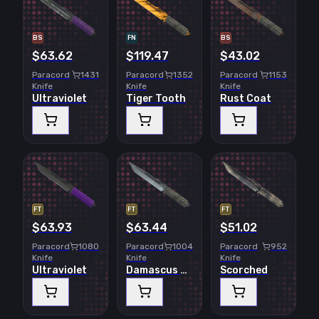
BS
FN
BS
$63.62
$119.47
$43.02
Paracord
1431
Paracord
1352
Paracord
1153
Knife
Knife
Knife
Ultraviolet
Tiger Tooth
Rust Coat
FT
FT
FT
$63.93
$63.44
$51.02
Paracord
1080
Paracord
1004
Paracord
952
Knife
Knife
Knife
Ultraviolet
Damascus Steel
Scorched