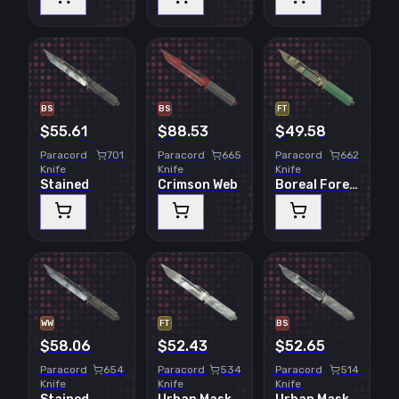
BS
BS
FT
$55.61
$88.53
$49.58
Paracord
701
Paracord
665
Paracord
662
Knife
Knife
Knife
Stained
Crimson Web
Boreal Forest
WW
FT
BS
$58.06
$52.43
$52.65
Paracord
654
Paracord
534
Paracord
514
Knife
Knife
Knife