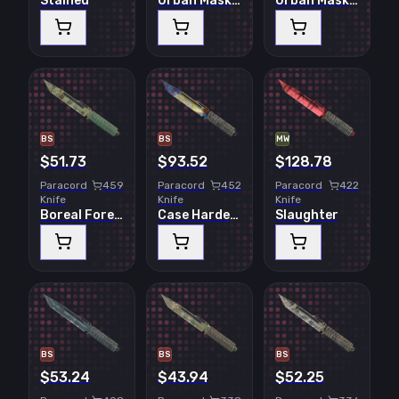
Stained
Urban Masked
Urban Masked
BS
BS
MW
$51.73
$93.52
$128.78
Paracord
459
Paracord
452
Paracord
422
Knife
Knife
Knife
Boreal Forest
Case Hardened
Slaughter
BS
BS
BS
$53.24
$43.94
$52.25