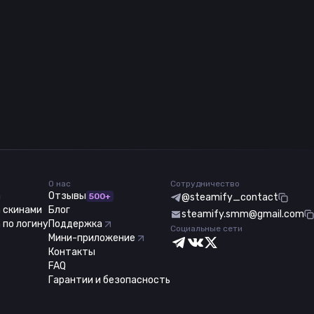
О нас
Сотрудничество
m
Отзывы
500+
@steamify_contact
 скинами
Блог
steamify.smm@gmail.com
 по логину
Поддержка
Социальные сети
Мини-приложение
Контакты
FAQ
Гарантии и безопасность