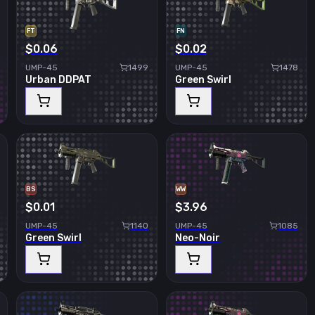
FT
FN
$0.06
$0.02
UMP-45
1499
UMP-45
1478
Urban DDPAT
Green Swirl
BS
WW
$0.01
$3.96
UMP-45
1140
UMP-45
1085
Green Swirl
Neo-Noir