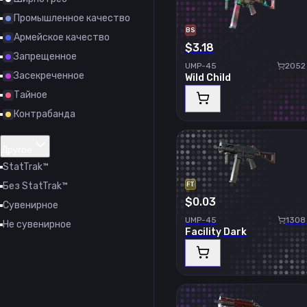
Промышленное качество
BS
Армейское качество
$3.18
Запрещенное
UMP-45
2052
Засекреченное
Wild Child
Тайное
Контрабанда
Другое
StatTrak™
Без StatTrak™
FT
$0.03
Сувенирное
UMP-45
1308
Не сувенирное
Facility Dark