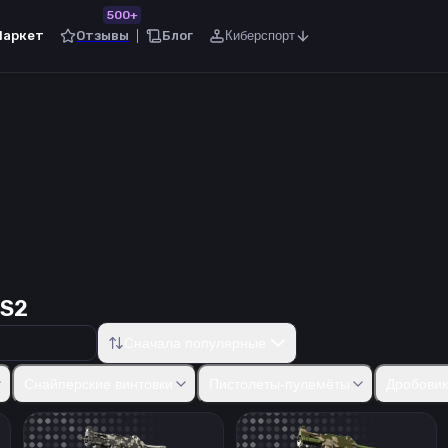
500+
Маркет
Отзывы
Блог
Киберспорт
CS2
Сначала популярные
50
Five-SeveN
Tec-9
CZ75-Auto
Dual Berettas
Desert Eagle
R8
Снайперские винтовки
Пистолеты-пулемёты
Дробови