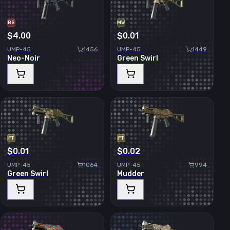
BS
MW
$4.00
$0.01
UMP-45
1456
UMP-45
1449
Neo-Noir
Green Swirl
FT
FT
$0.01
$0.02
UMP-45
1064
UMP-45
994
Green Swirl
Mudder