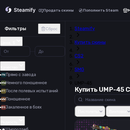
Продать скины
Пополнить Steam
Фильтры
Steamify
Сброс
Купить скины
Цена, $
CS2
Качество
SMG
Прямо с завода
FN
Немного поношенное
UMP-45
MW
Купить UMP-45 
После полевых испытаний
FT
Поношенное
WW
Закаленное в боях
Glock-18
USP-S
P2000
P2
BS
Пистолеты
Винтовки
Редкость
Ширпотреб