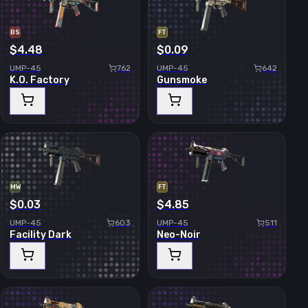
BS
FT
$4.48
$0.09
UMP-45
762
UMP-45
642
K.O. Factory
Gunsmoke
MW
FT
$0.03
$4.85
UMP-45
603
UMP-45
511
Facility Dark
Neo-Noir