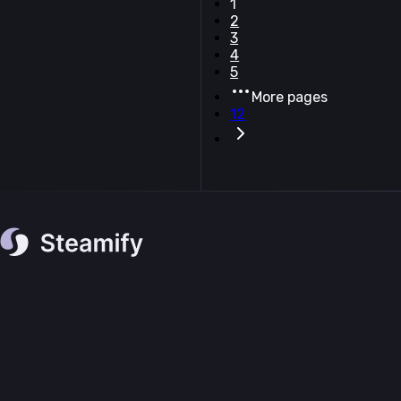
1
2
3
4
5
More pages
12