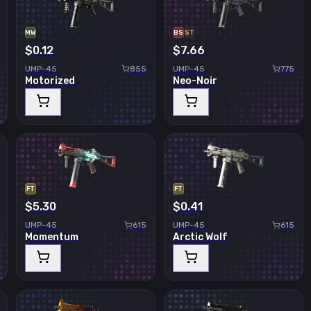
MW
BS
ST
$0.12
$7.66
UMP-45
855
UMP-45
775
Motorized
Neo-Noir
FT
FT
$5.30
$0.41
UMP-45
615
UMP-45
615
Momentum
Arctic Wolf