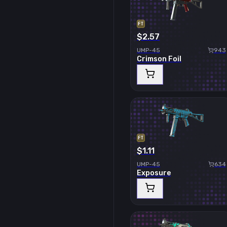
FT
$2.57
UMP-45
943
Crimson Foil
FT
$1.11
UMP-45
634
Exposure