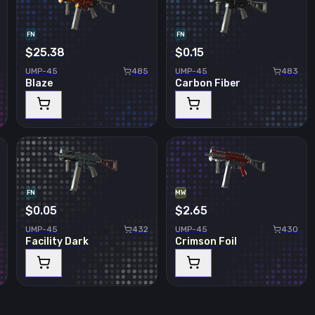
FN
FN
$25.38
$0.15
UMP-45
485
UMP-45
483
Blaze
Carbon Fiber
FN
MW
$0.05
$2.65
UMP-45
432
UMP-45
430
Facility Dark
Crimson Foil