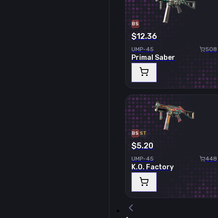
BS
$12.36
UMP-45
508
Primal Saber
BS
ST
$5.20
UMP-45
448
K.O. Factory