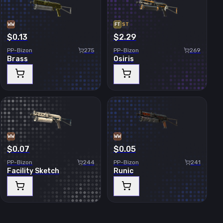
WW
FT
ST
$0.13
$2.29
PP-Bizon
275
PP-Bizon
269
Brass
Osiris
WW
WW
$0.07
$0.05
PP-Bizon
244
PP-Bizon
241
Facility Sketch
Runic