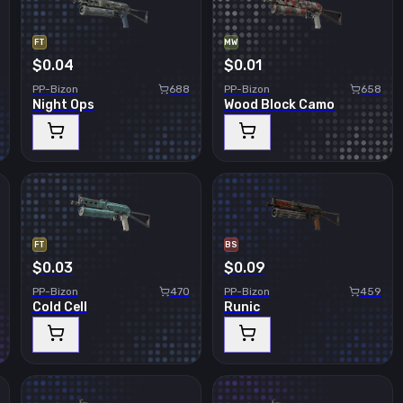
FT
MW
$0.04
$0.01
PP-Bizon
688
PP-Bizon
658
Night Ops
Wood Block Camo
FT
BS
$0.03
$0.09
PP-Bizon
470
PP-Bizon
459
Cold Cell
Runic