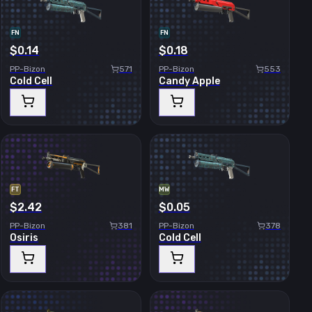
FN
FN
$0.14
$0.18
PP-Bizon
571
PP-Bizon
553
Cold Cell
Candy Apple
FT
MW
$2.42
$0.05
PP-Bizon
381
PP-Bizon
378
Osiris
Cold Cell