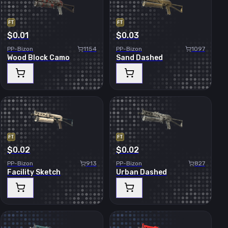
FT
FT
$0.01
$0.03
PP-Bizon
1154
PP-Bizon
1097
Wood Block Camo
Sand Dashed
FT
FT
$0.02
$0.02
PP-Bizon
913
PP-Bizon
827
Facility Sketch
Urban Dashed