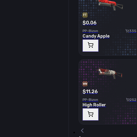
FT
$0.06
PP-Bizon
335
Candy Apple
WW
$11.26
PP-Bizon
252
High Roller