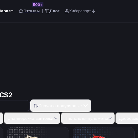
500+
Маркет
Отзывы
Блог
Киберспорт
 CS2
Сначала популярные
50
Five-SeveN
Tec-9
CZ75-Auto
Dual Berettas
Desert Eagle
R8
Снайперские винтовки
Пистолеты-пулемёты
Дробови