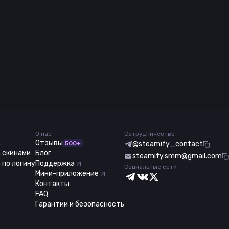
О нас
Сотрудничество
m
Отзывы
500+
@steamify_contact
 скинами
Блог
steamify.smm@gmail.com
 по логину
Поддержка
Социальные сети
Мини-приложение
Контакты
FAQ
Гарантии и безопасность