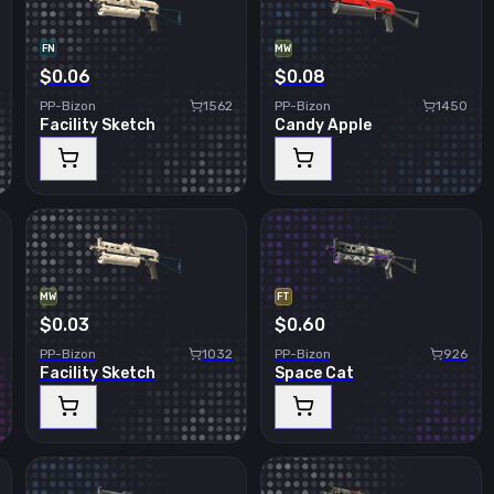
FN
MW
$0.06
$0.08
PP-Bizon
1562
PP-Bizon
1450
Facility Sketch
Candy Apple
MW
FT
$0.03
$0.60
PP-Bizon
1032
PP-Bizon
926
Facility Sketch
Space Cat