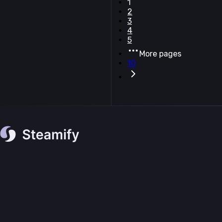
1
2
3
4
5
More pages
10