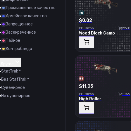
Промышленное качество
FN
Армейское качество
$0.02
Запрещенное
PP-Bizon
2268
Засекреченное
Wood Block Camo
Тайное
Контрабанда
Другое
StatTrak™
Без StatTrak™
BS
$11.05
Сувенирное
PP-Bizon
1059
Не сувенирное
High Roller