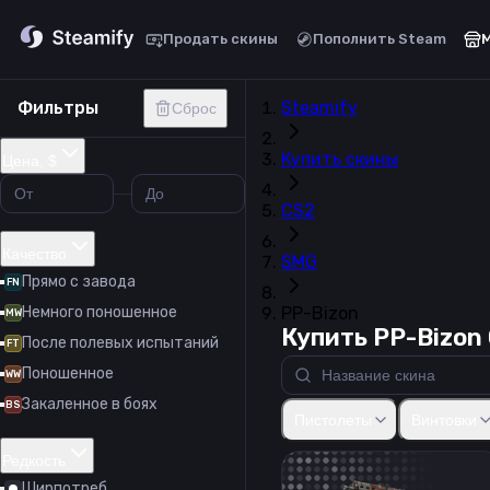
Продать скины
Пополнить Steam
Фильтры
Steamify
Сброс
Купить скины
Цена, $
CS2
Качество
SMG
Прямо с завода
FN
Немного поношенное
PP-Bizon
MW
Купить PP-Bizon
После полевых испытаний
FT
Поношенное
WW
Закаленное в боях
Glock-18
USP-S
P2000
P2
BS
Пистолеты
Винтовки
Редкость
Ширпотреб