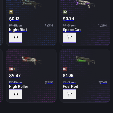
FT
MW
$0.13
$0.74
PP-Bizon
314
PP-Bizon
284
Night Riot
Space Cat
BS
ST
BS
$9.87
$1.08
PP-Bizon
250
PP-Bizon
248
High Roller
Fuel Rod