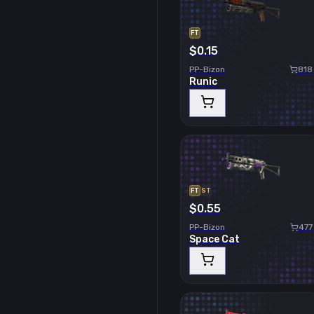
FT
$0.15
PP-Bizon
818
Runic
FT
ST
$0.55
PP-Bizon
477
Space Cat