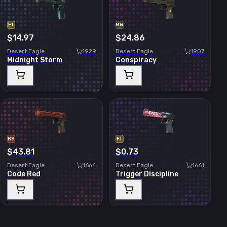
FT
MW
$14.97
$24.86
Desert Eagle
1929
Desert Eagle
1907
Midnight Storm
Conspiracy
BS
FT
$43.81
$0.73
Desert Eagle
1664
Desert Eagle
1661
Code Red
Trigger Discipline