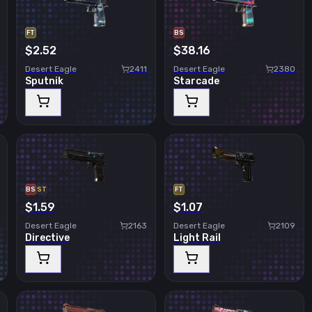
FT
BS
$2.52
$38.16
Desert Eagle
2411
Desert Eagle
2380
Sputnik
Starcade
BS
ST
FT
$1.59
$1.07
Desert Eagle
2163
Desert Eagle
2109
Directive
Light Rail