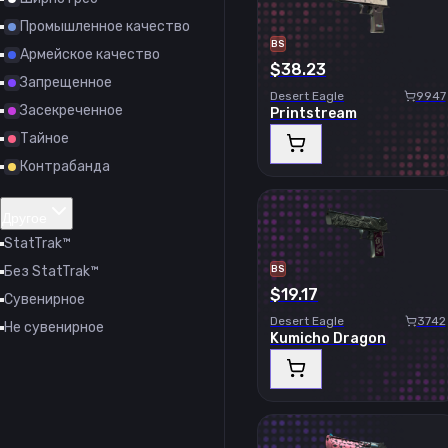
Промышленное качество
BS
Армейское качество
$38.23
Запрещенное
Desert Eagle
9947
Засекреченное
Printstream
Тайное
Контрабанда
Другое
StatTrak™
Без StatTrak™
BS
$19.17
Сувенирное
Desert Eagle
3742
Не сувенирное
Kumicho Dragon