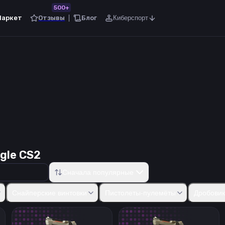
500+
Маркет
Отзывы
Блог
Киберспорт
gle CS2
Сначала популярные
50
Five-SeveN
Tec-9
CZ75-Auto
Dual Berettas
Desert Eagle
R8
Снайперские винтовки
Пистолеты-пулемёты
Дробови