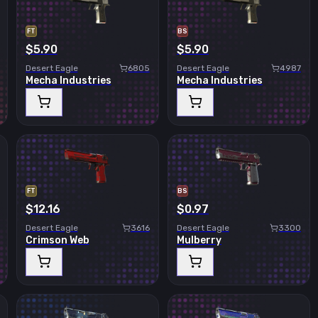
FT
BS
$5.90
$5.90
Desert Eagle
6805
Desert Eagle
4987
Mecha Industries
Mecha Industries
FT
BS
$12.16
$0.97
Desert Eagle
3616
Desert Eagle
3300
Crimson Web
Mulberry