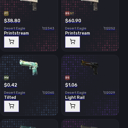
FT
BS
ST
$38.80
$60.90
Desert Eagle
2343
Desert Eagle
2252
Printstream
Printstream
MW
BS
$0.42
$1.06
Desert Eagle
2065
Desert Eagle
2029
Tilted
Light Rail