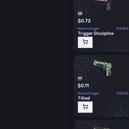
WW
$0.72
Desert Eagle
2483
Trigger Discipline
BS
$0.11
Desert Eagle
2235
Tilted