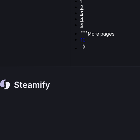
1
2
3
4
5
More pages
10