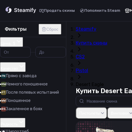
Продать скины
Пополнить Steam
Фильтры
Steamify
Сброс
Купить скины
Цена, $
CS2
Качество
Pistol
Прямо с завода
FN
Немного поношенное
Desert Eagle
MW
Купить Desert Ea
После полевых испытаний
FT
Поношенное
WW
Закаленное в боях
Glock-18
USP-S
P2000
P2
BS
Пистолеты
Винтовки
Редкость
Ширпотреб