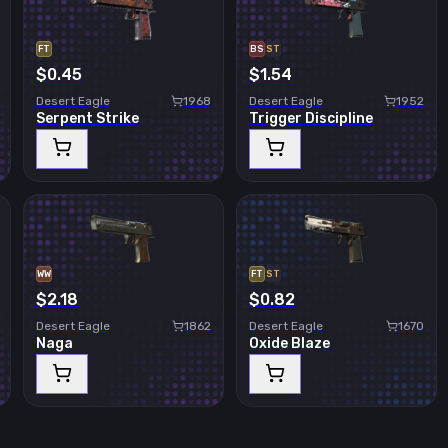
FT
BS
ST
$0.45
$1.54
Desert Eagle
1968
Desert Eagle
1952
Serpent Strike
Trigger Discipline
WW
FT
ST
$2.18
$0.82
Desert Eagle
1862
Desert Eagle
1670
Naga
Oxide Blaze