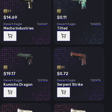
FT
ST
FT
$14.69
$0.11
Desert Eagle
4547
Desert Eagle
4225
Mecha Industries
Tilted
FT
FT
ST
$19.17
$0.72
Desert Eagle
3196
Desert Eagle
2975
Kumicho Dragon
Serpent Strike