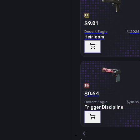
FT
$9.81
Desert Eagle
2026
Heirloom
BS
$0.64
Desert Eagle
1889
Trigger Discipline