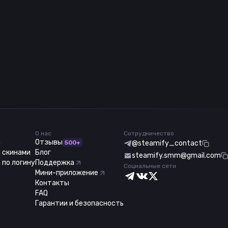
О нас
Сотрудничество
m
Отзывы
500+
@steamify_contact
 скинами
Блог
steamify.smm@gmail.com
 по логину
Поддержка
Социальные сети
Мини-приложение
Контакты
FAQ
Гарантии и безопасность