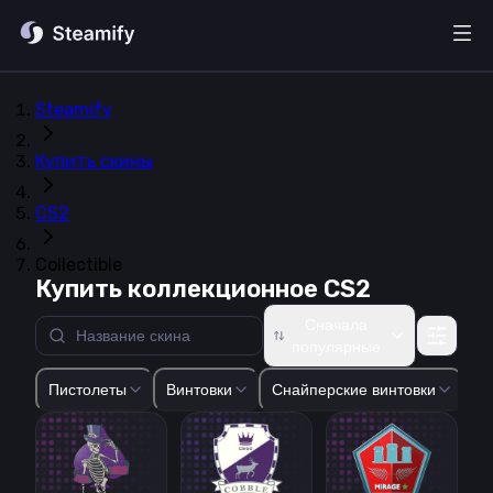
Steamify
Купить скины
CS2
Collectible
Купить коллекционное CS2
Сначала
популярные
Glock-18
USP-S
P2000
P250
Five-SeveN
Tec-9
CZ75-Auto
Пистолеты
Винтовки
Снайперские винтовки
Пи