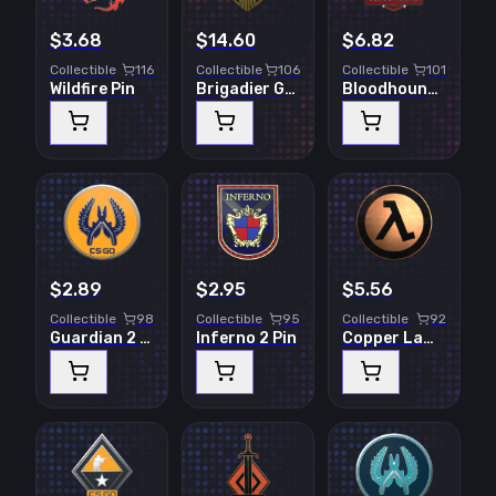
$3.68
$14.60
$6.82
Collectible
116
Collectible
106
Collectible
101
Wildfire Pin
Brigadier General Pin
Bloodhound Pin
$2.89
$2.95
$5.56
Collectible
98
Collectible
95
Collectible
92
Guardian 2 Pin
Inferno 2 Pin
Copper Lambda Pin