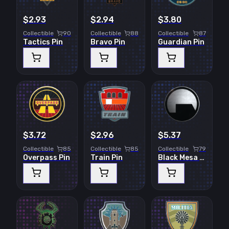
$2.93
$2.94
$3.80
Collectible
90
Collectible
88
Collectible
87
Tactics Pin
Bravo Pin
Guardian Pin
$3.72
$2.96
$5.37
Collectible
85
Collectible
85
Collectible
79
Overpass Pin
Train Pin
Black Mesa Pin