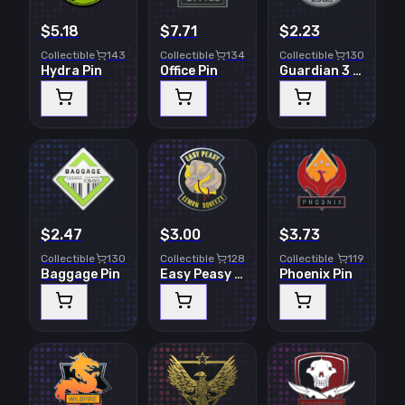
$5.18
$7.71
$2.23
Collectible
143
Collectible
134
Collectible
130
Hydra Pin
Office Pin
Guardian 3 Pin
$2.47
$3.00
$3.73
Collectible
130
Collectible
128
Collectible
119
Baggage Pin
Easy Peasy Pin
Phoenix Pin