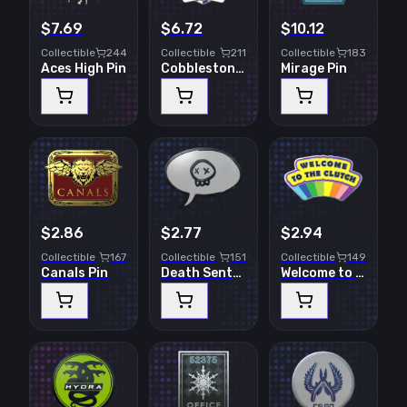
$7.69
$6.72
$10.12
Collectible
244
Collectible
211
Collectible
183
Aces High Pin
Cobblestone Pin
Mirage Pin
$2.86
$2.77
$2.94
Collectible
167
Collectible
151
Collectible
149
Canals Pin
Death Sentence Pin
Welcome to the Clutch Pin