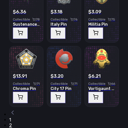
$6.36
$3.18
$3.09
Collectible
78
Collectible
76
Collectible
75
Sustenance! Pin
Italy Pin
Militia Pin
$13.91
$3.20
$6.21
Collectible
71
Collectible
71
Collectible
66
Chroma Pin
City 17 Pin
Vortigaunt Pin
1
2