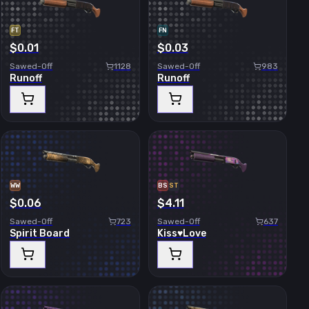
FT
FN
$0.01
$0.03
Sawed-Off
1128
Sawed-Off
983
Runoff
Runoff
WW
BS
ST
$0.06
$4.11
Sawed-Off
723
Sawed-Off
637
Spirit Board
Kiss♥Love