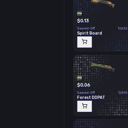
MW
$0.13
Sawed-Off
632
Spirit Board
MW
$0.06
Sawed-Off
410
Forest DDPAT