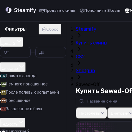
Продать скины
Пополнить Steam
Фильтры
Steamify
Сброс
Купить скины
Цена, $
CS2
Качество
Shotgun
Прямо с завода
FN
Немного поношенное
Sawed-Off
MW
Купить Sawed-Of
После полевых испытаний
FT
Поношенное
WW
Закаленное в боях
Glock-18
USP-S
P2000
P2
BS
Пистолеты
Винтовки
Редкость
Ширпотреб