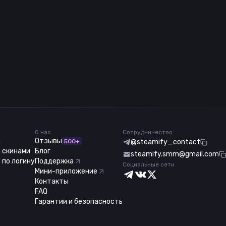
О нас
Сотрудничество
m
Отзывы
500+
@steamify_contact
 скинами
Блог
steamify.smm@gmail.com
 по логину
Поддержка
Социальные сети
Мини-приложение
Контакты
FAQ
Гарантии и безопасность