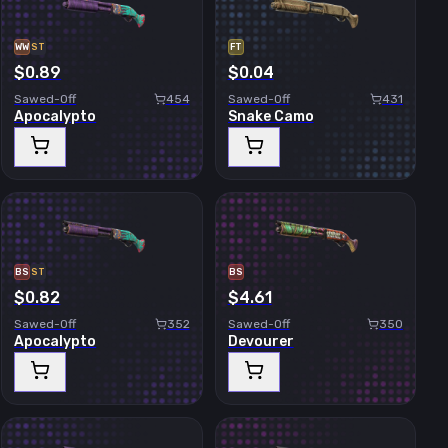
WW
ST
FT
$0.89
$0.04
Sawed-Off
454
Sawed-Off
431
Apocalypto
Snake Camo
BS
ST
BS
$0.82
$4.61
Sawed-Off
352
Sawed-Off
350
Apocalypto
Devourer