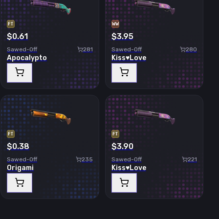
FT
WW
$0.61
$3.95
Sawed-Off
281
Sawed-Off
280
Apocalypto
Kiss♥Love
FT
FT
$0.38
$3.90
Sawed-Off
235
Sawed-Off
221
Origami
Kiss♥Love