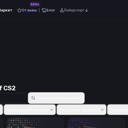
500+
Маркет
Отзывы
Блог
Киберспорт
f CS2
Сначала популярные
50
Five-SeveN
Tec-9
CZ75-Auto
Dual Berettas
Desert Eagle
R8
Снайперские винтовки
Пистолеты-пулемёты
Дробови