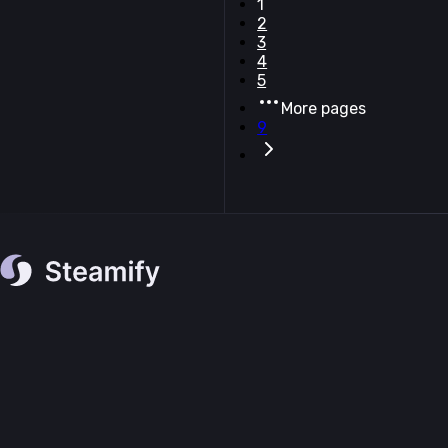
1
2
3
4
5
More pages
9