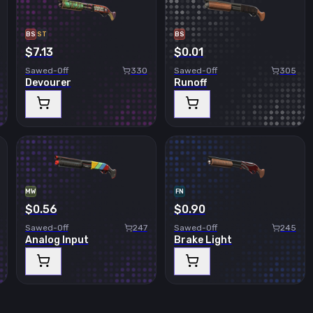
BS
ST
BS
$7.13
$0.01
Sawed-Off
330
Sawed-Off
305
Devourer
Runoff
MW
FN
$0.56
$0.90
Sawed-Off
247
Sawed-Off
245
Analog Input
Brake Light