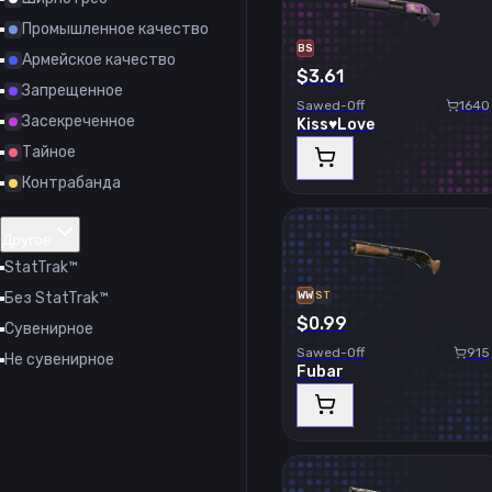
Промышленное качество
BS
Армейское качество
$3.61
Запрещенное
Sawed-Off
1640
Засекреченное
Kiss♥Love
Тайное
Контрабанда
Другое
StatTrak™
Без StatTrak™
WW
ST
$0.99
Сувенирное
Sawed-Off
915
Не сувенирное
Fubar