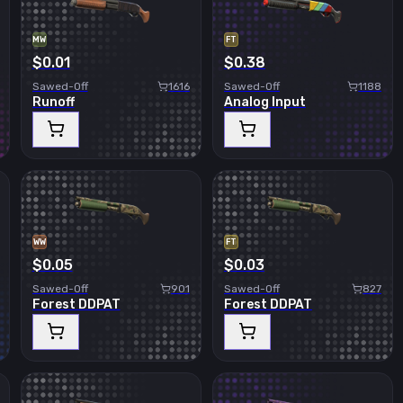
MW
FT
$0.01
$0.38
Sawed-Off
1616
Sawed-Off
1188
Runoff
Analog Input
WW
FT
$0.05
$0.03
Sawed-Off
901
Sawed-Off
827
Forest DDPAT
Forest DDPAT