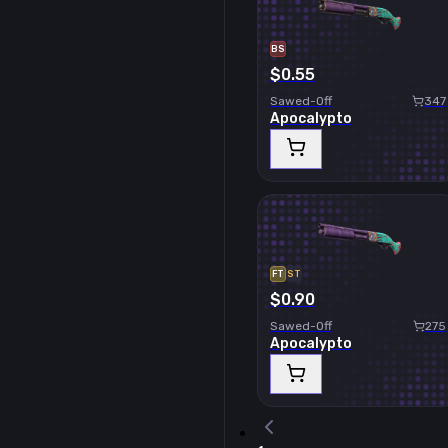
BS
$0.55
Sawed-Off
347
Apocalypto
FT
ST
$0.90
Sawed-Off
275
Apocalypto