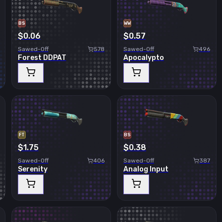
BS
WW
$0.06
$0.57
Sawed-Off
578
Sawed-Off
496
Forest DDPAT
Apocalypto
FT
BS
$1.75
$0.38
Sawed-Off
406
Sawed-Off
387
Serenity
Analog Input