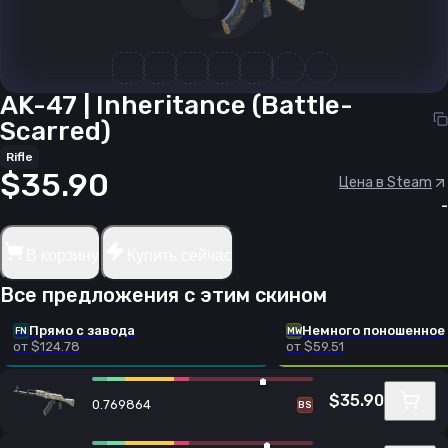
AK-47 | Inheritance (Battle-
Scarred)
Rifle
$35.90
Цена в Steam
-
В корзину
Купить сейчас
Все предложения с этим скином
Прямо с завода
Немного поношенное
FN
MW
от $124.78
от $59.51
$35.90
0.769864
BS