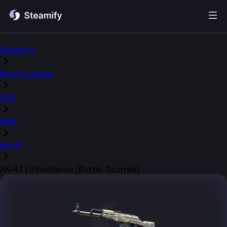
Steamify
Купить скины
CS2
Rifle
AK-47
AK-47 | Inheritance (Battle-Scarred)