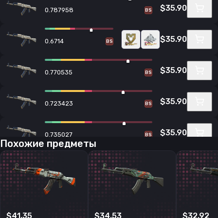
$35.90
0.787958
BS
$35.90
0.6714
BS
$35.90
0.770535
BS
$35.90
0.723423
BS
$35.90
0.735027
BS
Похожие предметы
$35.90
0.709763
BS
$35.90
0.787452
BS
$41.35
$34.53
$32.92