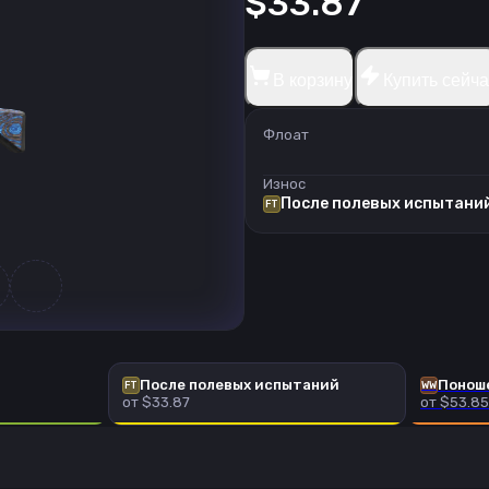
$33.87
В корзину
Купить сейча
Флоат
Износ
После полевых испытани
FT
После полевых испытаний
Понош
FT
WW
от $33.87
от $53.85