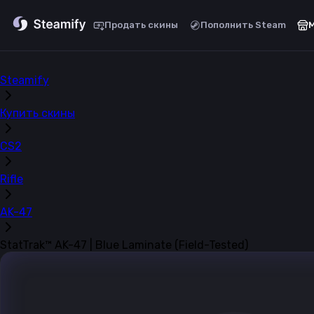
Продать скины
Пополнить Steam
Steamify
Купить скины
CS2
Rifle
AK-47
StatTrak™ AK-47 | Blue Laminate (Field-Tested)