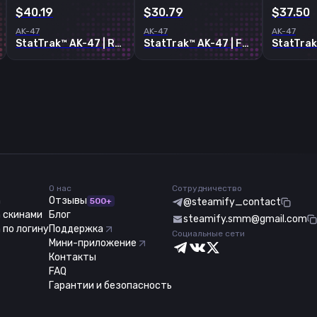
$40.19
$30.79
$37.50
AK-47
AK-47
AK-47
StatTrak™ AK-47 | Redline
StatTrak™ AK-47 | Frontside Misty
О нас
Сотрудничество
m
Отзывы
500+
@steamify_contact
 скинами
Блог
steamify.smm@gmail.com
 по логину
Поддержка
Социальные сети
Мини-приложение
Контакты
FAQ
Гарантии и безопасность