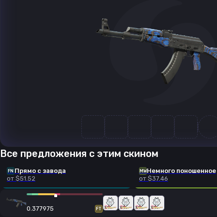
Все предложения с этим скином
Прямо с завода
Немного поношенное
FN
MW
от $51.52
от $37.46
0.377975
FT