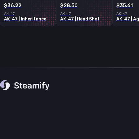
$36.22
$28.50
$35.61
AK-47
AK-47
AK-47
AK-47 | Inheritance
AK-47 | Head Shot