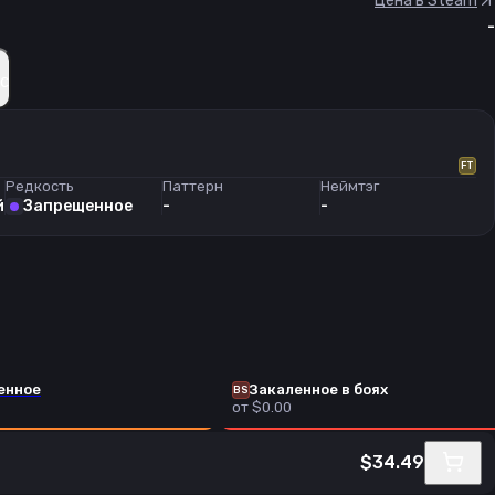
Цена в Steam
-
с
FT
Редкость
Паттерн
Неймтэг
й
Запрещенное
-
-
енное
Закаленное в боях
BS
от $0.00
$34.49