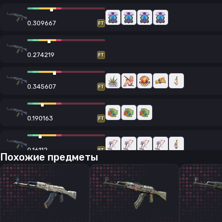
0.309667
FT
0.274219
FT
0.345607
FT
0.190163
FT
0.16112
FT
Похожие предметы
0.173936
FT
0.179768
FT