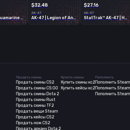
$32.48
$27.16
AK-47
AK-47
AK-47 | Aquamarine Revenge
AK-47 | Legion of Anubis
StatTrak™ AK-47 | Head Shot
Продать скины
Купить скины
Пополнить
Продать скины CS2
Купить скины кс2
Пополнить Stea
Продать скины CS:GO
Купить кейсы кс2
Пополнить Steam
Продать скины Dota 2
Пополнить Steam
Продать скины Rust
Продать скины TF2
Продать вещи Steam
Продать кейсы CS2
Продать нож CS2
Продать аркану Dota 2