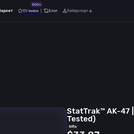
500+
Маркет
Отзывы
Блог
Киберспорт
StatTrak™ AK-47 |
Tested)
Rifle