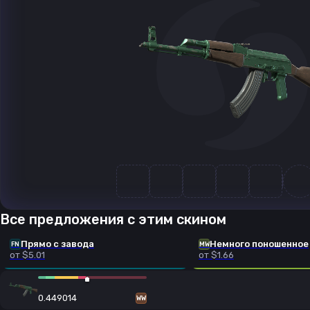
Все предложения с этим скином
Прямо с завода
Немного поношенное
FN
MW
от $5.01
от $1.66
0.449014
WW