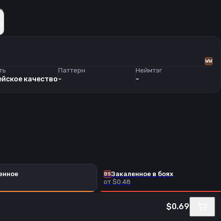
с
WW
ть
Паттерн
Неймтэг
йское качество
-
-
енное
Закаленное в боях
BS
от $0.48
$0.69