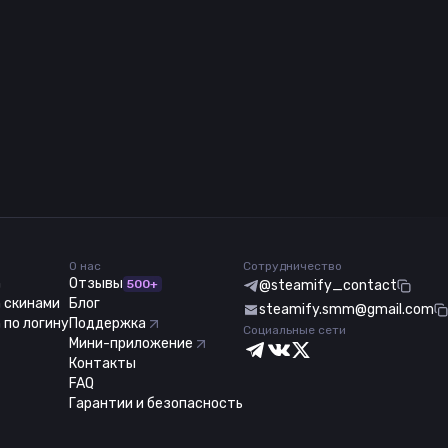
О нас
Сотрудничество
m
Отзывы
500+
@steamify_contact
 скинами
Блог
steamify.smm@gmail.com
 по логину
Поддержка
Социальные сети
Мини-приложение
Контакты
FAQ
Гарантии и безопасность