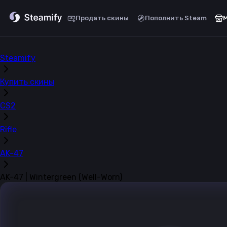
Продать скины
Пополнить Steam
Steamify
Купить скины
CS2
Rifle
AK-47
AK-47 | Wintergreen (Well-Worn)