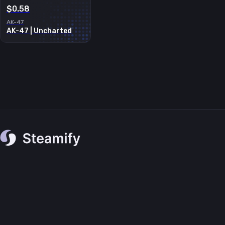
$0.58
AK-47
AK-47 | Uncharted