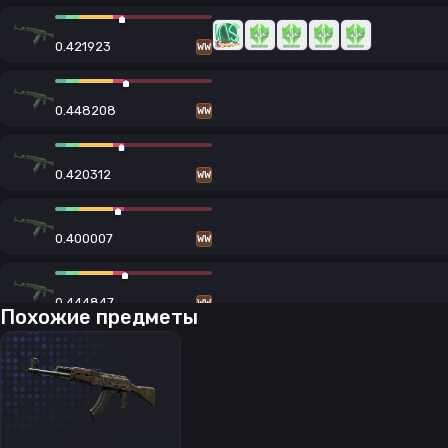
0.421923
WW
0.448208
WW
0.420312
WW
0.400007
WW
0.444847
WW
Похожие предметы
0.426608
WW
0.414763
WW