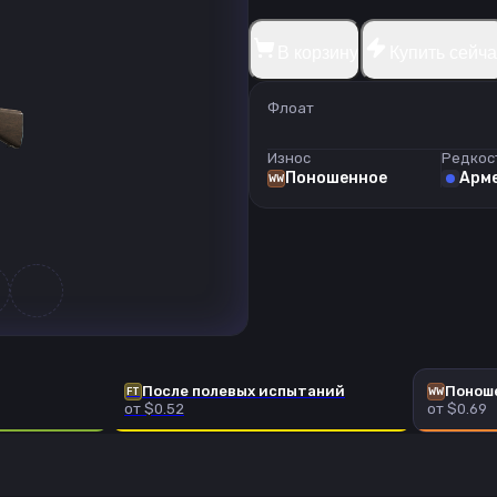
В корзину
Купить сейча
Флоат
Износ
Редкос
Поношенное
Арме
WW
После полевых испытаний
Понош
FT
WW
от $0.52
от $0.69