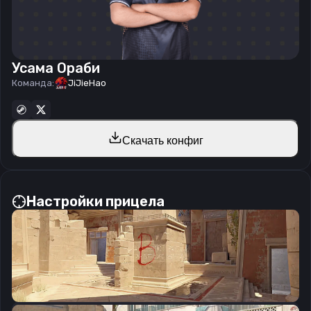
Усама Ораби
Команда:
JiJieHao
Скачать конфиг
Настройки прицела