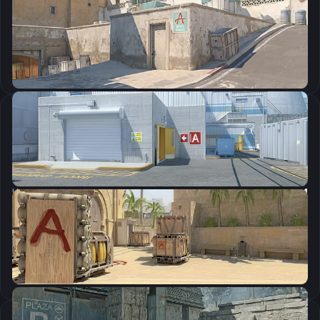
CSGO-GpSGq-96eUY-Nvvrj-qJq4n-EaVvD
Скопировать
Настройки мыши
DPI:
800
Чувствительность мыши в игре:
1
Чувствительность мыши в зуме:
1
Чувствительность мыши в Windows:
6/11
Ускорение мыши:
0
m_rawinput:
1