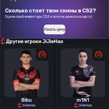
Сколько стоят твои скины в CS2?
Оцени свой инвентарь CS2 и получи деньги на карту!
Узнать цену
Другие игроки
JiJieHao
Bibu
m1N1
JiJieHao
JiJieHao