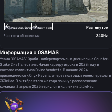
Настройки экрана
Разрешение
1280×960
Соотношение сторон
4:3
Формат изображения
Растянутое
Previous slide
Next slide
Частота обновления
240Hz
Информация о
0SAMAS
Усама "0SAMAS" Ораби - киберспортсмен в дисциплине Counter-
Strike 2 из Палестины. Начал карьеру игрока в 2023 году в
составе коллектива Divine Vendetta. В начале 2024
присоединился к Onyx Ravens, а через полгода, в июне, перешел в
JiJieHao. В октябре этого же года покинул расположение
команды. 3 апреля 2025 вернулся в коллектив JiJieHao.