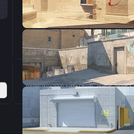
CSGO-rzdmA-Tx9o4-GrBn8-c7sDN-CFCEB
Параметры запуска
Настройки э
400
Разрешение