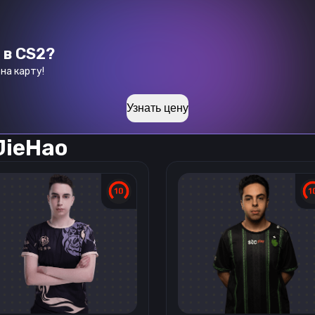
 в CS2?
на карту!
Узнать цену
JieHao