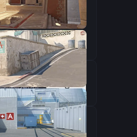
Скопировать
-noaafonts -nod3d9ex1 +mat_queue_mode 2 -refresh 240 -console -tickrate 128 +cl_forcepreload 1 -novid -nojoy +zoom_sensitivity_ratio_mouse 1 -allow_third_party_software
Скопировать
крана
1024×768