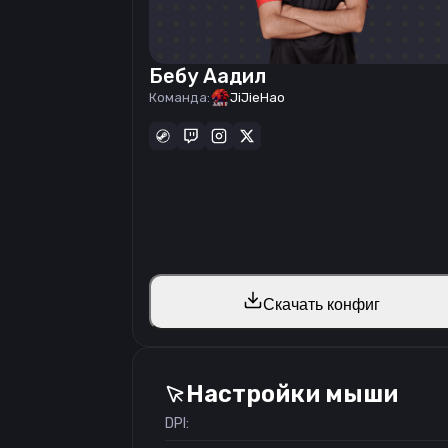
Бебу Аадил
Команда:
JiJieHao
Скачать конфиг
Настройки мыши
DPI: