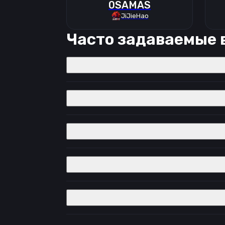
0SAMAS
JiJieHao
Часто задаваемые 