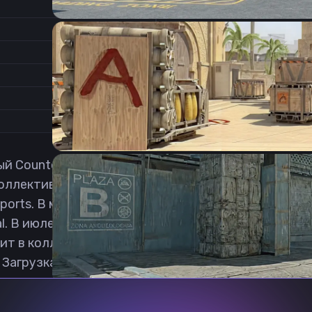
2.4
Соотношение сторон
1
Формат изображения
5/11
Частота обновления
0
1
Counter-Strike: Global Offensive игрок из Ирака. 
оллективом на про сцене для него стал Level One, в
sports. В мае 2020 перешёл в организацию NASR Esp
al. В июле 2023 начал играть за команду GhoulsW. 
ит в коллектив Pera. 17 октября 2024 перебирается
 Загрузка бибу кфг кс2 бесплатная.
Previous slide
Next slide