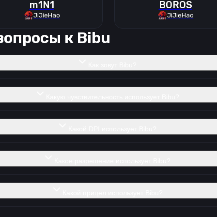
m1N1
BOROS
JiJieHao
JiJieHao
вопросы к
Bibu
Как зовут Bibu?
Какую чувствительность использует Bibu?
Какой DPI использует Bibu?
Какое разрешение использует Bibu?
Какой прицел использует Bibu?