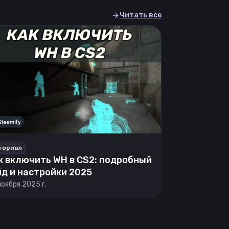
Читать все
ториал
к включить WH в CS2: подробный
йд и настройки 2025
ноября 2025 г.