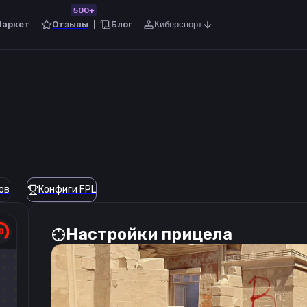
500+
Маркет
Отзывы
Блог
Киберспорт
ов
Конфиги FPL
Настройки прицела