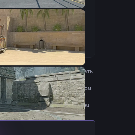
4:3
Растянутое
240Hz
Родился 20 января 2002 года. Играть
 который он попал в 2018. В
orts. 8 декабря 2022 стал игроком
6 сентября был принят в команду
 в команду JiJieHao. Скачать Bibu