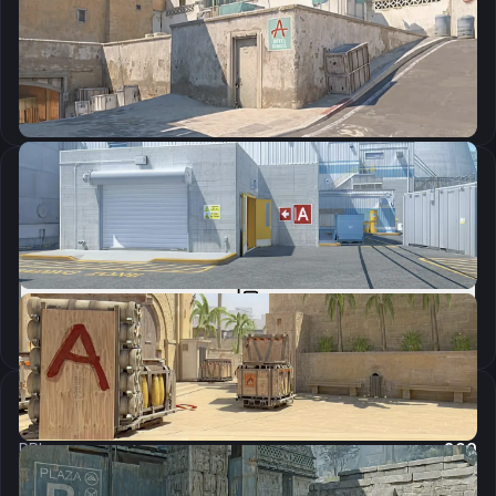
CSGO-T5Zte-fiPcK-EpZFH-dzNoJ-JA7yD
Скопировать
Параметры запуска
-tickrate 128 -freq 240 -novid +cl_forcepreload 1 -console -allow_third_party_software
Скопировать
Настройки мыши
DPI:
800
Чувствительность мыши в игре:
1.25