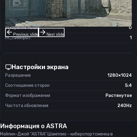
Чувствительность мыши в зуме:
1.15
Чувствительность мыши в Windows:
6/11
Ускорение мыши:
0
Previous slide
Next slide
m_rawinput:
1
Настройки экрана
Разрешение
1280×1024
Соотношение сторон
5:4
Формат изображения
Растянутое
Частота обновления
240Hz
Информация о
ASTRA
Мэйлин-Джой "ASTRA" Шамплио - киберспортсменка в