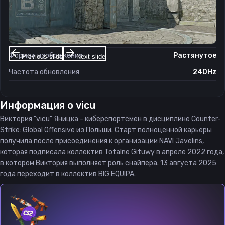
Настройки экрана
Разрешение
1280×960
Соотношение сторон
4:3
Формат изображения
Растянутое
Previous slide
Next slide
Частота обновления
240Hz
Информация о
vicu
Виктория "vicu" Яницка - киберспортсмен в дисциплине Counter-
Strike: Global Offensive из Польши. Старт полноценной карьеры
получила после присоединения к организации NAVI Javelins,
которая подписала коллектив Totalne Gituwy в апреле 2022 года,
в котором Виктория выполняет роль снайпера. 13 августа 2025
года переходит в коллектив BIG EQUIPA.