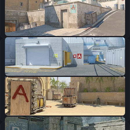
CSGO-LdXtU-hHYkm-FzjXc-r9An6-ENLTK
Скопировать
Настройки мыши
DPI:
800
Чувствительность мыши в игре:
1
Чувствительность мыши в зуме:
0.9
Чувствительность мыши в Windows:
6/11
Ускорение мыши:
0
m_rawinput:
1