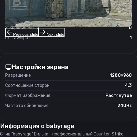
Чувствительность мыши в зуме:
0.8
Чувствительность мыши в Windows:
6/11
Ускорение мыши:
0
Previous slide
Next slide
m_rawinput:
1
Настройки экрана
Разрешение
1280×960
Соотношение сторон
4:3
Формат изображения
Растянутое
Частота обновления
240Hz
Информация о
babyrage
Стив "babyrage" Вилька - профессиональный Counter-Strike: