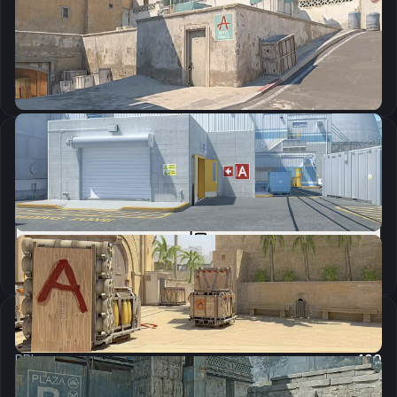
CSGO-9uDHy-WKxu4-ExQ9D-64Kao-5jMHA
Скопировать
Параметры запуска
-freq 240 -language english -novid
Скопировать
Настройки мыши
DPI:
400
Чувствительность мыши в игре:
3.09