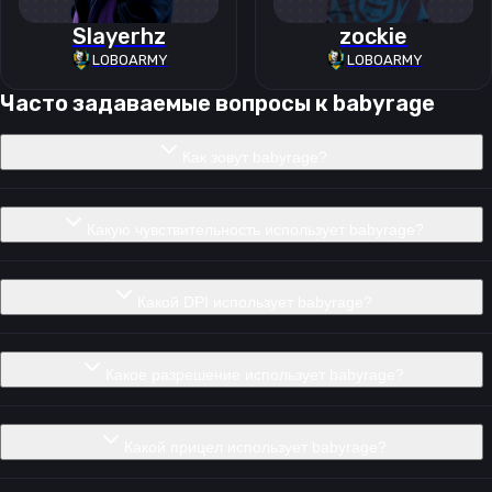
Slayerhz
zockie
LOBOARMY
LOBOARMY
Часто задаваемые вопросы к
babyrage
Как зовут babyrage?
Какую чувствительность использует babyrage?
Какой DPI использует babyrage?
Какое разрешение использует babyrage?
Какой прицел использует babyrage?