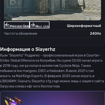
Настройки экрана
Разрешение
1920×1080
Соотношение сторон
16:9
Формат изображения
Широкоформатный
Previous slide
Next slide
Частота обновления
240Hz
Информация о
Slayerhz
Хуан "Slayerhz" Родригес - профессиональный игрок в Counter-
Strike: Global Offensive из Колумбии. На сцене CS:GO начал играть
в 2018 году, когда попал в коллектив Cyclone Ninja. Также
побывал в low mangoes, EXEC и Hadouken. В июле 2021 стал
играть за Mad Kings Esports. В феврале 2025 начал играть в
LOBOARMY. Скачать Slayerhz cfg csgo можно лишь с нашего сайта.
Загрузка слеерз кфг ксго бесплатная.