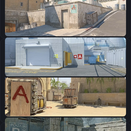
CSGO-MMQuh-Hs3Sj-Qv9zd-VaCmc-3QqNO
Скопировать
Настройки мыши
DPI:
400
Чувствительность мыши в игре:
1.7
Чувствительность мыши в зуме:
1
Чувствительность мыши в Windows:
6/11
Ускорение мыши:
0
m_rawinput:
1