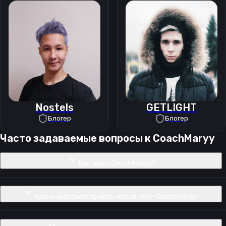
Nostels
GETLIGHT
Блогер
Блогер
Часто задаваемые вопросы к
CoachMaryy
Как зовут CoachMaryy?
Какую чувствительность использует CoachMaryy?