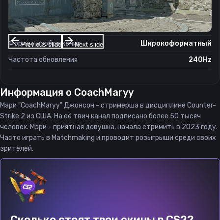
Разрешение
1920×1080
Соотношение сторон
16:9
Формат изображения
Широкоформатный
Previous slide
Next slide
Частота обновления
240Hz
Информация о
CoachMaryy
Мэри "CoachMaryy" Джонсон - стримерша в дисциплине Counter-
Strike 2 из США. На её твич канал подписано более 50 тысяч
человек. Мэри - приятная девушка, начала стримить в 2023 году.
Часто играть в Matchmaking и проводит розыгрыши среди своих
зрителей.
Сколько стоят твои скины в CS2?