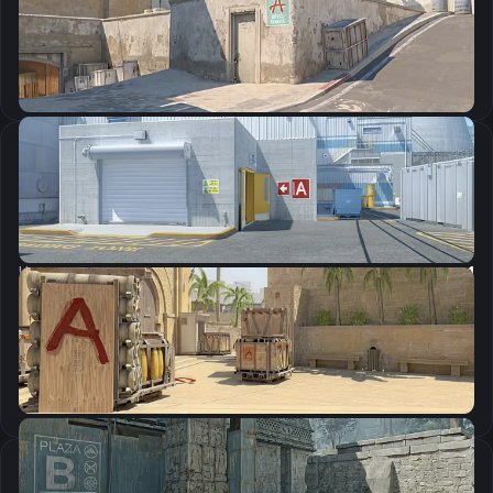
Скопировать
Настройки мыши
DPI:
800
Чувствительность мыши в игре:
0.89
Чувствительность мыши в зуме:
1
Чувствительность мыши в Windows:
6/11
Ускорение мыши:
0
m_rawinput:
1
Настройки экрана