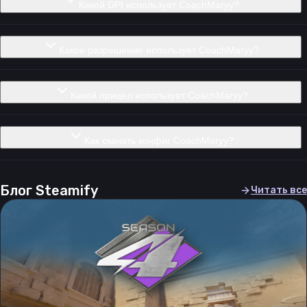
Какой DPI использует CoachMaryy?
Какое разрешение использует CoachMaryy?
Какой прицел использует CoachMaryy?
Как скачать конфиг CoachMaryy?
Блог Steamify
Читать все