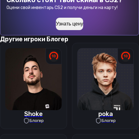
Оцени свой инвентарь CS2 и получи деньги на карту!
Узнать цену
Другие игроки
Блогер
Shoke
poka
Блогер
Блогер