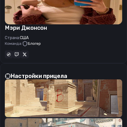
Мэри Джонсон
Страна:
США
Команда:
Блогер
Настройки прицела
CSGO-rJ9cP-v9QA4-Mpkew-mQpdb-LbRVP