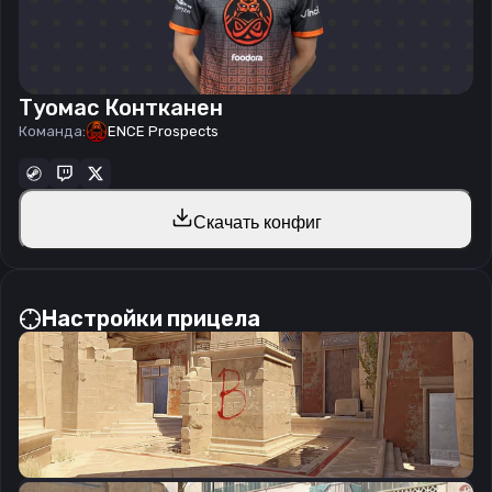
Туомас Контканен
Команда:
ENCE Prospects
Скачать конфиг
Настройки прицела