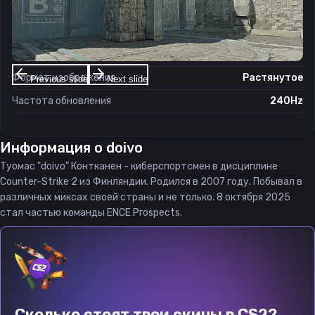
Настройки экрана
Разрешение
1280×960
Соотношение сторон
4:3
Формат изображения
Растянутое
Previous slide
Next slide
Частота обновления
240Hz
Информация о
doivo
Туомас "doivo" Контканен - киберспортсмен в дисциплине
Counter-Strike 2 из Финляндии. Родился в 2007 году. Побывал в
различных миксах своей страны и не только. 8 октября 2025
стал частью команды ENCE Prospects.
Сколько стоят твои скины в CS2?