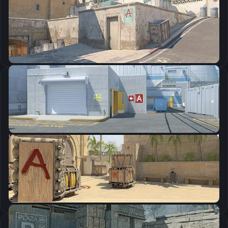
CSGO-BrOdT-aTqLJ-SGero-CVAR4-iteKP
Скопировать
Настройки мыши
DPI:
400
Чувствительность мыши в игре:
1.34
Чувствительность мыши в зуме:
1
Чувствительность мыши в Windows:
6/11
Ускорение мыши:
0
m_rawinput:
1