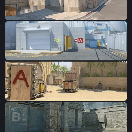
Скопировать
Настройки мыши
DPI:
1000
Чувствительность мыши в зуме:
1
Чувствительность мыши в Windows:
6/11
Ускорение мыши:
0
m_rawinput:
1
Настройки экрана
Формат изображения
Растянутое