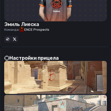
Эмиль Лиеска
Команда:
ENCE Prospects
Настройки прицела
CSGO-V7PMf-UAZq8-SEqf5-HF5ok-BPSFE