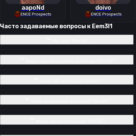
aapoNd
doivo
ENCE Prospects
ENCE Prospects
Часто задаваемые вопросы к
Eem3l1
Как зовут Eem3l1?
Какую чувствительность использует Eem3l1?
Какой DPI использует Eem3l1?
Какое разрешение использует Eem3l1?
Какой прицел использует Eem3l1?