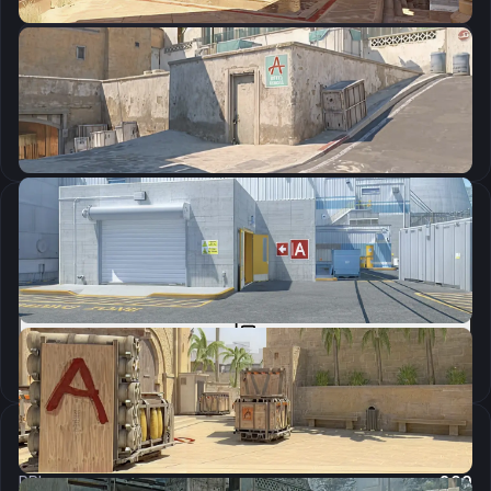
CSGO-5Tb9O-XWyhx-H8Q3X-uK7O5-HsnkP
Скопировать
Параметры запуска
-novid -freq 360 -tickrate 128 -allow_third_party_software +cl_interp_ratio 1 +cl_interp 1 +fps_max 0
Скопировать
Настройки мыши
DPI:
800