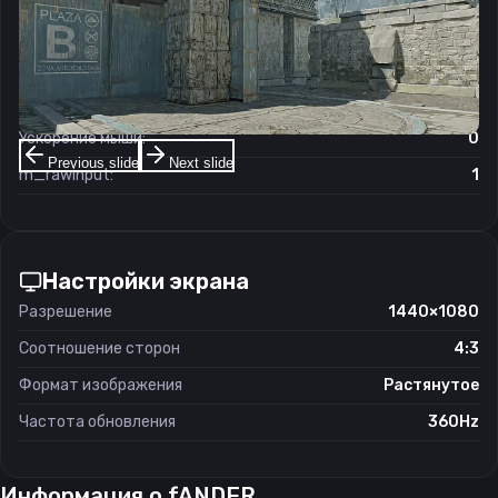
Чувствительность мыши в игре:
1
Чувствительность мыши в зуме:
1
Чувствительность мыши в Windows:
6/11
Ускорение мыши:
0
Previous slide
Next slide
m_rawinput:
1
Настройки экрана
Разрешение
1440×1080
Соотношение сторон
4:3
Формат изображения
Растянутое
Частота обновления
360Hz
Информация о
fANDER