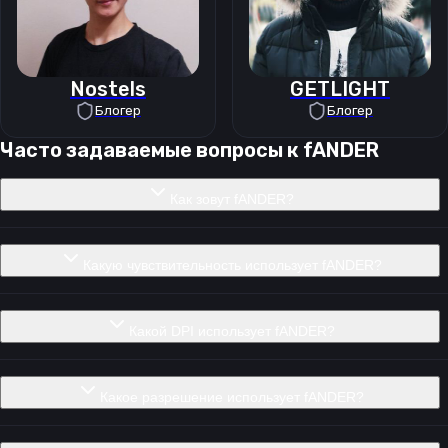
Nostels
GETLIGHT
Блогер
Блогер
Часто задаваемые вопросы к
fANDER
Как зовут fANDER?
Какую чувствительность использует fANDER?
Какой DPI использует fANDER?
Какое разрешение использует fANDER?