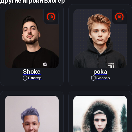
Другие игроки
Блогер
Shoke
poka
Блогер
Блогер