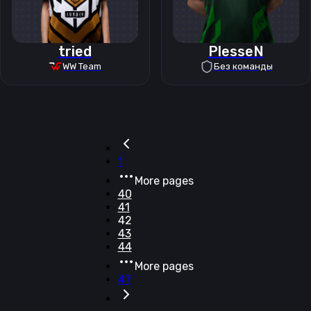
tried
PlesseN
WW Team
Без команды
1
More pages
40
41
42
43
44
More pages
47