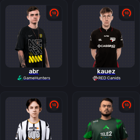
abr
kauez
GameHunters
RED Canids