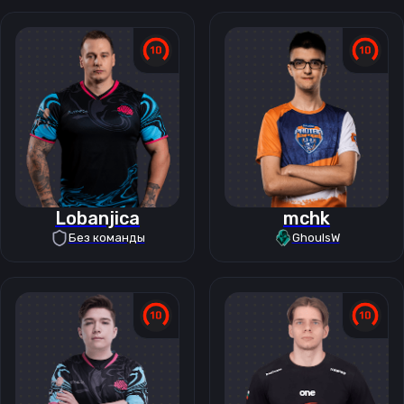
Lobanjica
mchk
Без команды
GhoulsW