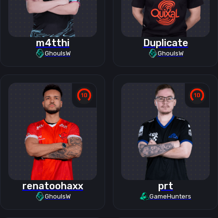
m4tthi
Duplicate
GhoulsW
GhoulsW
renatoohaxx
prt
GhoulsW
GameHunters