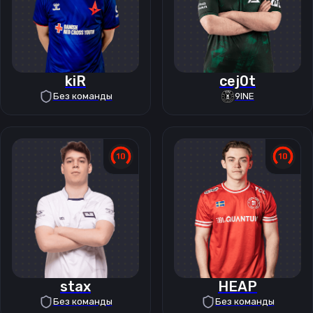
kiR
cej0t
Без команды
9INE
stax
HEAP
Без команды
Без команды