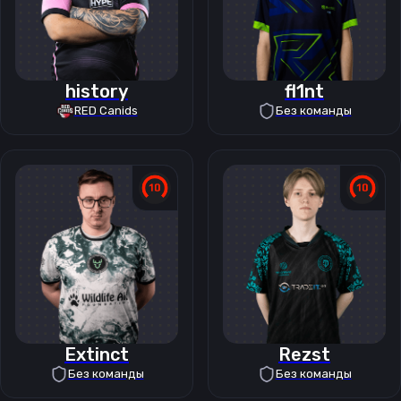
history
fl1nt
RED Canids
Без команды
Extinct
Rezst
Без команды
Без команды