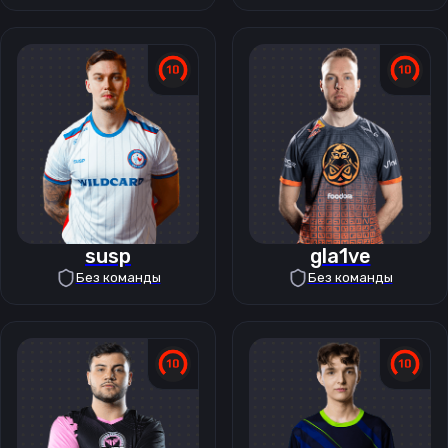
susp
gla1ve
Без команды
Без команды