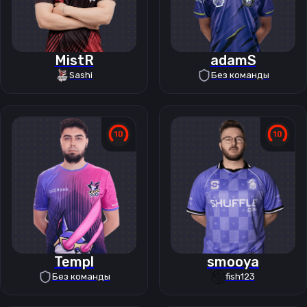
MistR
adamS
Sashi
Без команды
Templ
smooya
Без команды
fish123