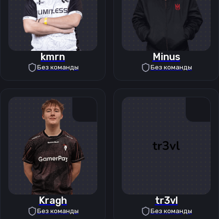
kmrn
Minus
Без команды
Без команды
Kragh
tr3vl
Без команды
Без команды