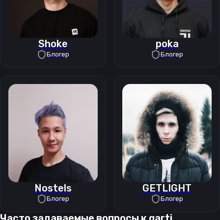
Shoke
poka
Блогер
Блогер
Nostels
GETLIGHT
Блогер
Блогер
Часто задаваемые вопросы к
garti