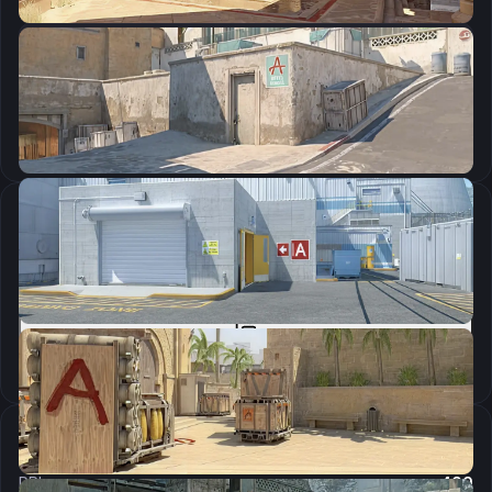
CSGO-RxdKj-3DAZs-L7Zrj-tn7hb-5bq3B
Скопировать
Параметры запуска
-novid -high -threads 8 +rate 124000 +cl_cmdrate 128 +cl_updaterate 128 -noaafonts -tickrate 128 +fps_max 0 +cl_interp 0 +cl_interp_ratio 1 -noforcemaccel -noforcemspd -noforcemparm -tickrate 128 +cl_cmdrate 128 +cl_updaterate 128 -noforcemaccel -nosync -
Скопировать
Настройки мыши
DPI:
400