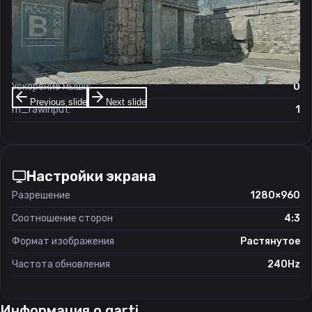
Чувствительность мыши в игре:
1.16
Чувствительность мыши в зуме:
1
Чувствительность мыши в Windows:
6/11
Ускорение мыши:
0
Previous slide
Next slide
m_rawinput:
1
Настройки экрана
Разрешение
1280×960
Соотношение сторон
4:3
Формат изображения
Растянутое
Частота обновления
240Hz
Информация о
garti