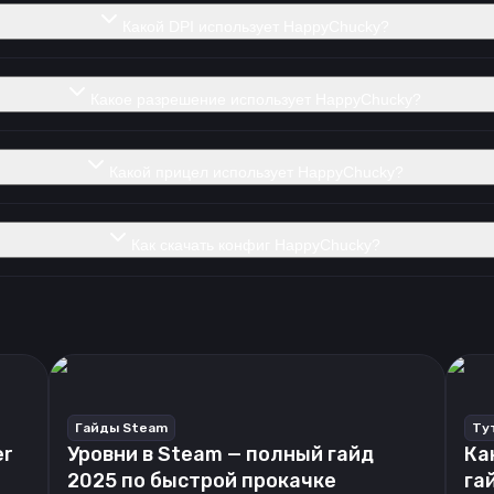
Какой DPI использует HappyChucky?
Какое разрешение использует HappyChucky?
Какой прицел использует HappyChucky?
Как скачать конфиг HappyChucky?
Гайды Steam
Ту
er
Уровни в Steam — полный гайд
Ка
2025 по быстрой прокачке
га