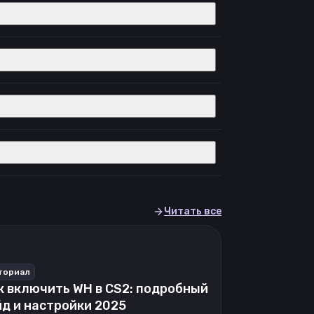
Читать все
ториал
к включить WH в CS2: подробный
йд и настройки 2025