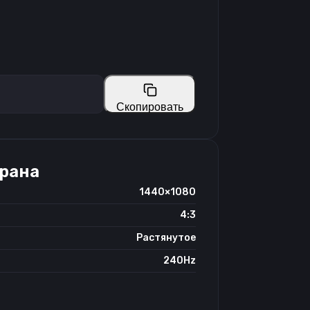
Скопировать
крана
1440×1080
4:3
Растянутое
240Hz