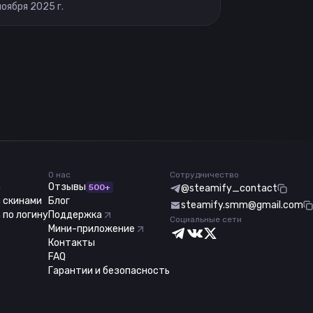
ноября 2025 г.
О нас
Сотрудничество
m
Отзывы
500+
@steamify_contact
 скинами
Блог
steamify.smm@gmail.com
 по логину
Поддержка
Социальные сети
Мини-приложение
Контакты
FAQ
Гарантии и безопасность