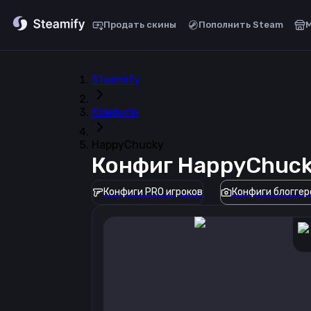
Продать скины
Пополнить Steam
Steamify
Конфиги
HappyChucky
Конфиг
HappyChuc
Конфиги PRO игроков
Конфиги блоггер