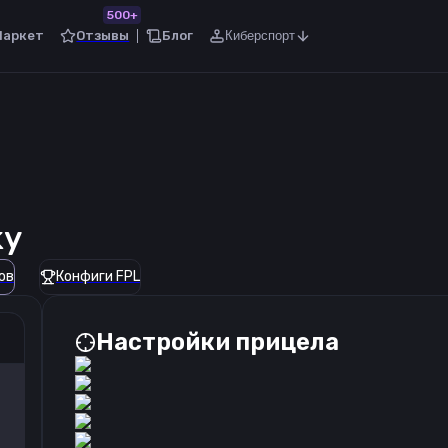
500+
Маркет
Отзывы
Блог
Киберспорт
ky
ов
Конфиги FPL
Настройки прицела