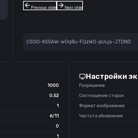
Previous slide
Next slide
CSGO-XS5AW-wOq8u-FQzWO-pUujx-JTDND
Настройки э
1000
Разрешение
0.52
Соотношение сторон
1
Формат изображения
6/11
Частота обновления
0
1