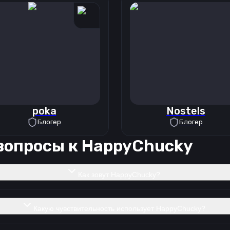
poka
Nostels
Блогер
Блогер
вопросы к
HappyChucky
Как зовут HappyChucky?
Какую чувствительность использует HappyChucky?