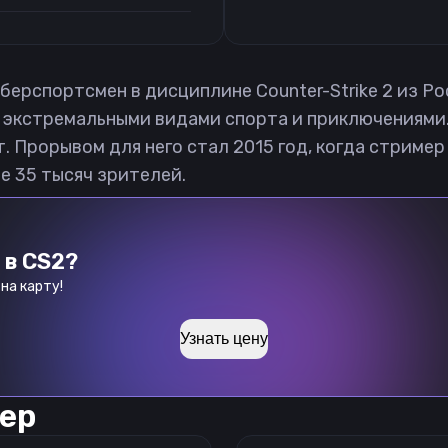
берспортсмен в дисциплине Counter-Strike 2 из Рос
я экстремальными видами спорта и приключениями.
лет. Прорывом для него стал 2015 год, когда стри
ее 35 тысяч зрителей.
 в CS2?
на карту!
Узнать цену
ер