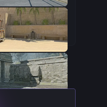
4:3
Растянутое
240Hz
e и Бразилии. Впервые на сцене
село подписал контракт с
преля 2024 перешел в основной
ит в коллектив RED Canids. 30