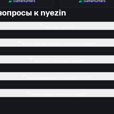
GameHunters
GameHunters
вопросы к
nyezin
Как зовут nyezin?
Какую чувствительность использует nyezin?
Какой DPI использует nyezin?
Какое разрешение использует nyezin?
Какой прицел использует nyezin?