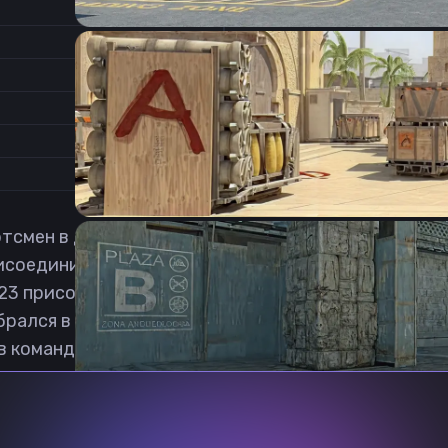
1.87
Соотношение сторон
1.2
Формат изображения
6/11
Частота обновления
0
1
тсмен в дисциплине Counter-Strike: Global Offensiv
исоединился к коллективу 10org. 16 мая 2022, Мар
023 присоединился к коллективу paiN Academy. 2 а
брался в Case Esports. 21 января 2025 года переход
в команде GameHunters.
Previous slide
Next slide