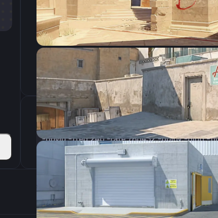
CSGO-smS7s-rmV7r-7xqpT-6Z8Kx-QC7yD
Параметры запуска
-novid -freq 240 -rate 786432 -nojoy -high -ti
Настройки э
400
Разрешение