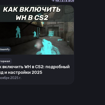
Читать все
ториал
к включить WH в CS2: подробный
йд и настройки 2025
ноября 2025 г.