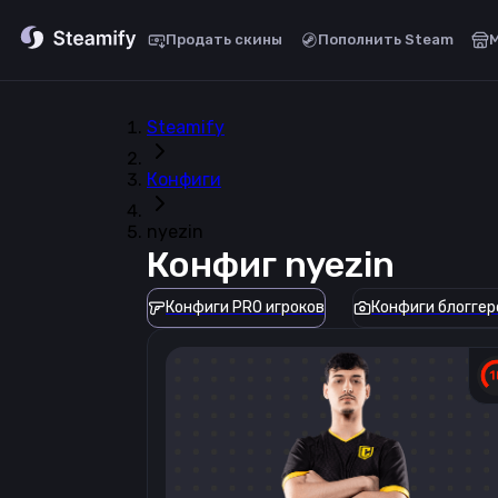
Продать скины
Пополнить Steam
Steamify
Конфиги
nyezin
Конфиг
nyezin
Конфиги PRO игроков
Конфиги блоггер