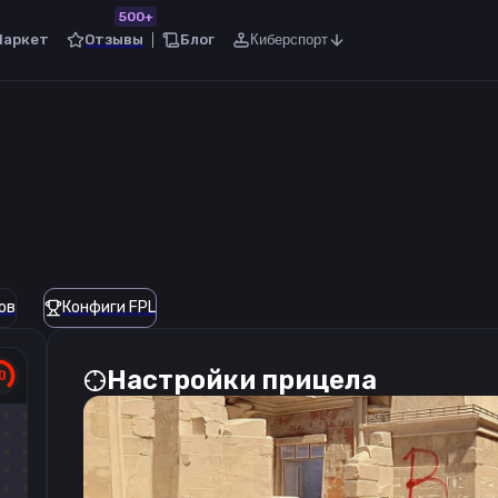
500+
Маркет
Отзывы
Блог
Киберспорт
ов
Конфиги FPL
Настройки прицела