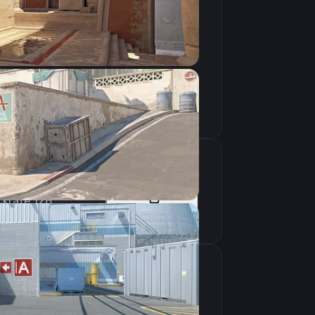
Скопировать
ckrate 128
Скопировать
крана
1280×960