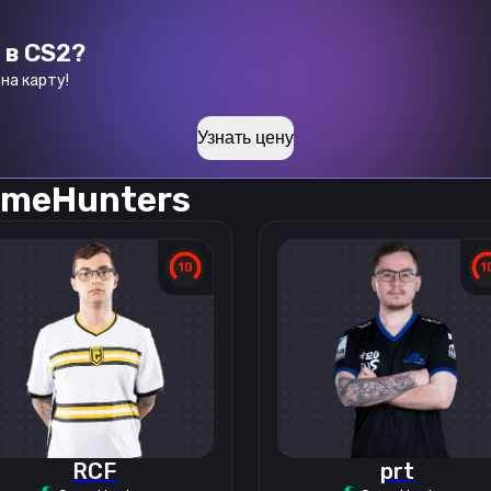
 в CS2?
на карту!
Узнать цену
meHunters
RCF
prt